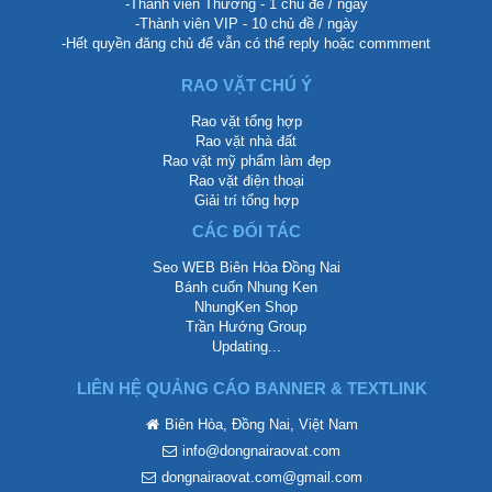
-Thành viên Thường - 1 chủ đề / ngày
-Thành viên VIP - 10 chủ đề / ngày
-Hết quyền đăng chủ để vẫn có thể reply hoặc commment
RAO VẶT CHÚ Ý
Rao vặt tổng hợp
Rao vặt nhà đất
Rao vặt mỹ phẩm làm đẹp
Rao vặt điện thoại
Giải trí tổng hợp
CÁC ĐỐI TÁC
Seo WEB Biên Hòa Đồng Nai
Bánh cuốn Nhung Ken
NhungKen Shop
Trần Hướng Group
Updating...
LIÊN HỆ QUẢNG CÁO BANNER & TEXTLINK
Biên Hòa, Đồng Nai, Việt Nam
info@dongnairaovat.com
dongnairaovat.com@gmail.com