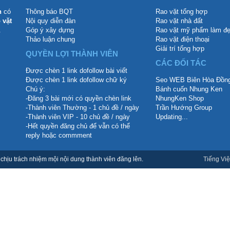
n
có
Thông báo BQT
Rao vặt tổng hợp
 vặt
Nội quy diễn đàn
Rao vặt nhà đất
.
Góp ý xây dựng
Rao vặt mỹ phẩm làm đ
Thảo luận chung
Rao vặt điện thoại
Giải trí tổng hợp
QUYỀN LỢI THÀNH VIÊN
CÁC ĐỐI TÁC
Được chèn 1 link dofollow bài viết
Được chèn 1 link dofollow chữ ký
Seo WEB Biên Hòa Đồng
Chú ý:
Bánh cuốn Nhung Ken
-Đăng 3 bài mới có quyền chèn link
NhungKen Shop
-Thành viên Thường - 1 chủ đề / ngày
Trần Hướng Group
-Thành viên VIP - 10 chủ đề / ngày
Updating...
-Hết quyền đăng chủ để vẫn có thể
reply hoặc commment
hịu trách nhiệm mội nội dung thành viên đăng lên.
Tiếng Việ