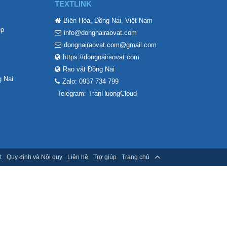
TEXTLINK
Biên Hòa, Đồng Nai, Việt Nam
ẹp
info@dongnairaovat.com
dongnairaovat.com@gmail.com
https://dongnairaovat.com
Rao vặt Đồng Nai
 Nai
Zalo: 0937 734 799
Telegram: TranHuongCloud
t
Quy định và Nội quy
Liên hệ
Trợ giúp
Trang chủ