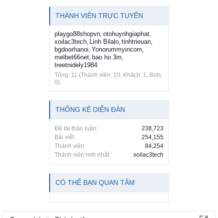
THÀNH VIÊN TRỰC TUYẾN
playgo88shopvn
otohuynhgiaphat
,
,
xoilac3tech
Linh Bilalo
tinhtrieuan
,
,
,
bgdoorhanoi
Yonorummyincom
,
,
melbet66net
bao ho 3m
,
,
treetnidely1984
Tổng: 11 (Thành viên: 10, Khách: 1, Bots:
0)
THỐNG KÊ DIỄN ĐÀN
Đề tài thảo luận:
238,723
Bài viết:
254,155
Thành viên:
84,254
Thành viên mới nhất:
xoilac3tech
CÓ THỂ BẠN QUAN TÂM