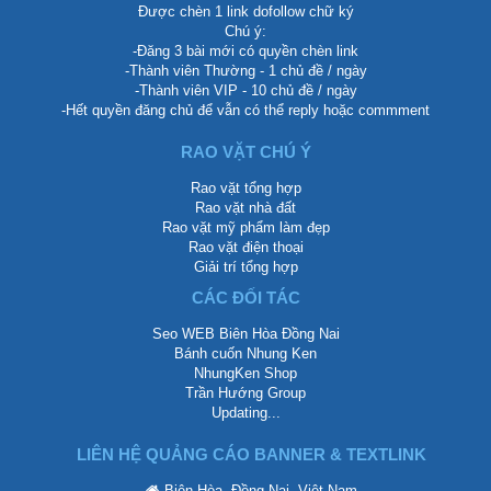
Được chèn 1 link dofollow chữ ký
Chú ý:
-Đăng 3 bài mới có quyền chèn link
-Thành viên Thường - 1 chủ đề / ngày
-Thành viên VIP - 10 chủ đề / ngày
-Hết quyền đăng chủ để vẫn có thể reply hoặc commment
RAO VẶT CHÚ Ý
Rao vặt tổng hợp
Rao vặt nhà đất
Rao vặt mỹ phẩm làm đẹp
Rao vặt điện thoại
Giải trí tổng hợp
CÁC ĐỐI TÁC
Seo WEB Biên Hòa Đồng Nai
Bánh cuốn Nhung Ken
NhungKen Shop
Trần Hướng Group
Updating...
LIÊN HỆ QUẢNG CÁO BANNER & TEXTLINK
Biên Hòa, Đồng Nai, Việt Nam