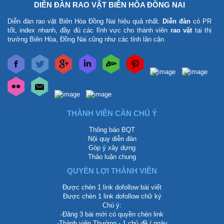
DIỄN ĐÀN RAO VẶT BIÊN HÒA ĐỒNG NAI
Diễn đàn rao vặt Biên Hòa Đồng Nai
hiệu quả nhất.
Diễn đàn
có PR
tốt, index nhanh, đầy đủ các lĩnh vực cho thành viên
rao vặt
tại thị
trường Biên Hòa, Đồng Nai cũng như các tỉnh lân cận.
THÀNH VIÊN CẦN CHÚ Ý
Thông báo BQT
Nội quy diễn đàn
Góp ý xây dựng
Thảo luận chung
QUYỀN LỢI THÀNH VIÊN
Được chèn 1 link dofollow bài viết
Được chèn 1 link dofollow chữ ký
Chú ý:
-Đăng 3 bài mới có quyền chèn link
-Thành viên Thường - 1 chủ đề / ngày