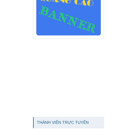
THÀNH VIÊN TRỰC TUYẾN