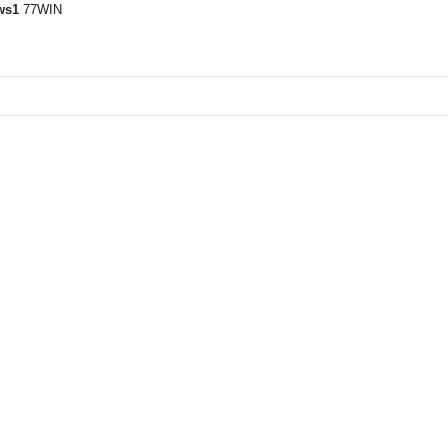
ws1
77WIN