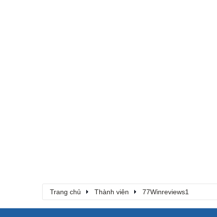
Trang chủ
Thành viên
77Winreviews1