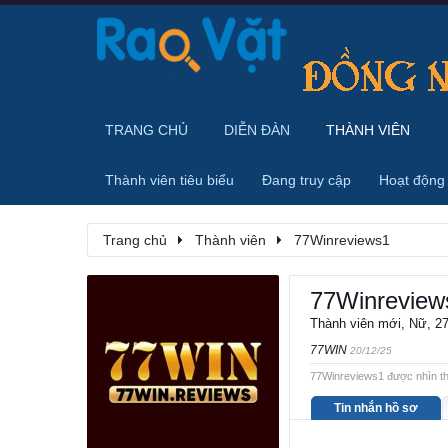
TRANG CHỦ
DIỄN ĐÀN
THÀNH VIÊN
Thành viên tiêu biểu
Đang truy cập
Hoạt động
Trang chủ
Thành viên
77Winreviews1
77Winreview
Thành viên mới
, Nữ, 2
77WIN
20/12/25
77Winreviews1 được nhìn thấ
Tin nhắn hồ sơ