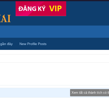
 gần đây
New Profile Posts
Xem tất cả thành tích có 