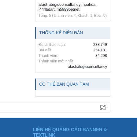
afastrategicconsultancy
hoahoa
,
,
l444bdart
m5999betnet
,
Tổng: 5 (Thành viên: 4, Khách: 1, Bots: 0)
THỐNG KÊ DIỄN ĐÀN
Đề tài thảo luận:
238,749
Bài viết:
254,181
Thành viên:
84,298
Thành viên mới nhất:
afastrategicconsultancy
CÓ THỂ BẠN QUAN TÂM
LIÊN HỆ QUẢNG CÁO BANNER &
TEXTLINK