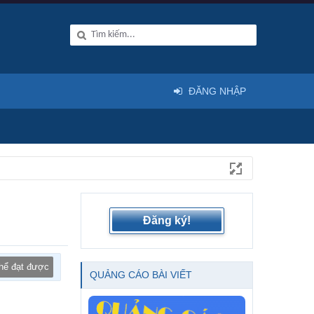
ĐĂNG NHẬP
Đăng ký!
thể đạt được
QUẢNG CÁO BÀI VIẾT