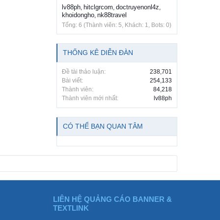
lv88ph
hitclgrcom
doctruyenonl4z
,
,
,
khoidongho
nk88travel
,
Tổng: 6 (Thành viên: 5, Khách: 1, Bots: 0)
THỐNG KÊ DIỄN ĐÀN
Đề tài thảo luận:
238,701
Bài viết:
254,133
Thành viên:
84,218
Thành viên mới nhất:
lv88ph
CÓ THỂ BẠN QUAN TÂM
LIÊN HỆ QUẢNG CÁO BANNER &
TEXTLINK