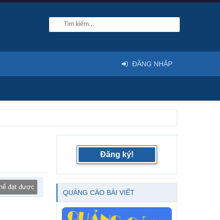
ĐĂNG NHẬP
Đăng ký!
thể đạt được
QUẢNG CÁO BÀI VIẾT