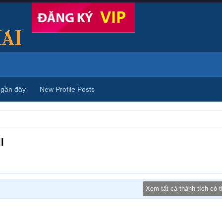
 gần đây
New Profile Posts
l
Xem tất cả thành tích có 