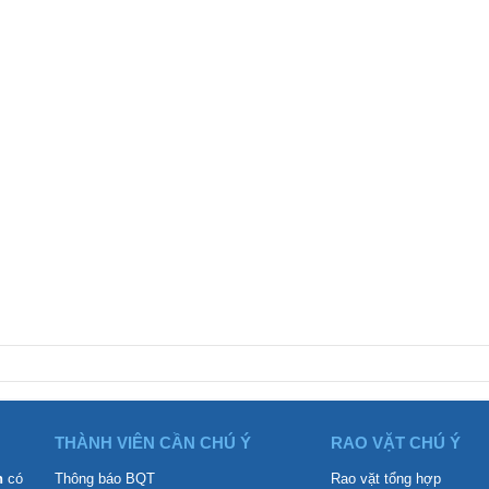
THÀNH VIÊN CẦN CHÚ Ý
RAO VẶT CHÚ Ý
n
có
Thông báo BQT
Rao vặt tổng hợp