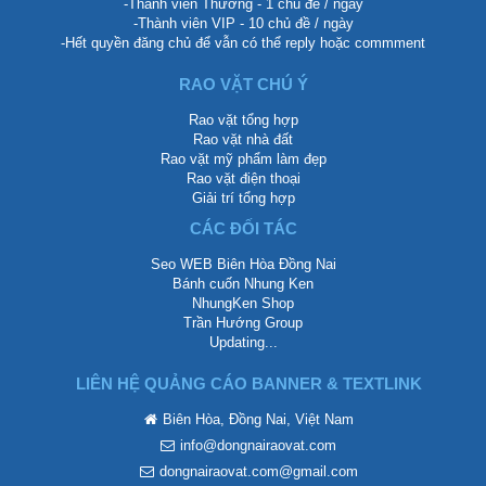
-Thành viên Thường - 1 chủ đề / ngày
-Thành viên VIP - 10 chủ đề / ngày
-Hết quyền đăng chủ để vẫn có thể reply hoặc commment
RAO VẶT CHÚ Ý
Rao vặt tổng hợp
Rao vặt nhà đất
Rao vặt mỹ phẩm làm đẹp
Rao vặt điện thoại
Giải trí tổng hợp
CÁC ĐỐI TÁC
Seo WEB Biên Hòa Đồng Nai
Bánh cuốn Nhung Ken
NhungKen Shop
Trần Hướng Group
Updating...
LIÊN HỆ QUẢNG CÁO BANNER & TEXTLINK
Biên Hòa, Đồng Nai, Việt Nam
info@dongnairaovat.com
dongnairaovat.com@gmail.com