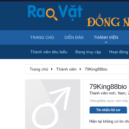
TRANG CHỦ
DIỄN ĐÀN
THÀNH VIÊN
Thành viên tiêu biểu
Đang truy cập
Hoạt động
Trang chủ
Thành viên
79King88bio
79King88bio
Thành viên mới
, Nam, 
79King88bio được nhìn thấy 
Tin nhắn hồ sơ
Hiện tại không có tin n