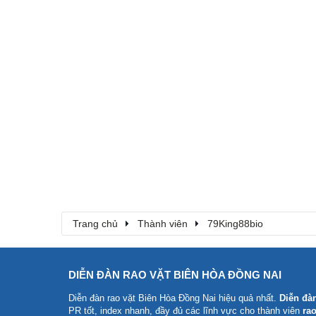
Trang chủ
Thành viên
79King88bio
DIỄN ĐÀN RAO VẶT BIÊN HÒA ĐỒNG NAI
Diễn đàn rao vặt Biên Hòa Đồng Nai
hiệu quả nhất.
Diễn đà
PR tốt, index nhanh, đầy đủ các lĩnh vực cho thành viên
rao