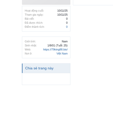
Hoạt động cuối:
10/11/25
Tham gia ngày:
10/11/25
Bài viết:
0
Đã được thích:
0
Điểm thành tích:
0
Giới tính:
Nam
Sinh nhật:
1/8/01
(Tuổi: 25)
Web:
https://79king88.bio/
Nơi ở:
Việt Nam
Chia sẻ trang này