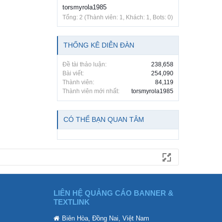
torsmyrola1985
Tổng: 2 (Thành viên: 1, Khách: 1, Bots: 0)
THỐNG KÊ DIỄN ĐÀN
Đề tài thảo luận:
238,658
Bài viết:
254,090
Thành viên:
84,119
Thành viên mới nhất:
torsmyrola1985
CÓ THỂ BẠN QUAN TÂM
LIÊN HỆ QUẢNG CÁO BANNER &
TEXTLINK
Biên Hòa, Đồng Nai, Việt Nam