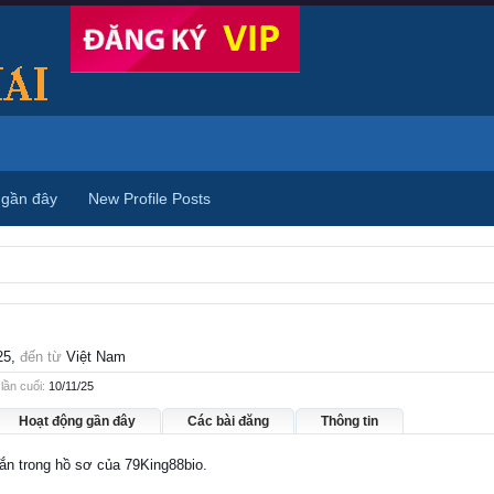
 gần đây
New Profile Posts
25,
đến từ
Việt Nam
lần cuối:
10/11/25
Hoạt động gần đây
Các bài đăng
Thông tin
hắn trong hồ sơ của 79King88bio.