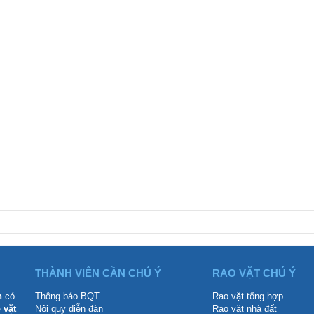
THÀNH VIÊN CẦN CHÚ Ý
RAO VẶT CHÚ Ý
n
có
Thông báo BQT
Rao vặt tổng hợp
 vặt
Nội quy diễn đàn
Rao vặt nhà đất