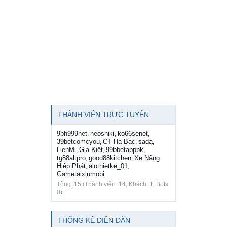
THÀNH VIÊN TRỰC TUYẾN
9bh999net
neoshiki
ko66senet
,
,
,
39betcomcyou
CT Ha Bac
sada
,
,
,
LienMi
Gia Kiệt
99bbetapppk
,
,
,
tg88altpro
good88kitchen
Xe Nâng
,
,
Hiệp Phát
alothietke_01
,
,
Gametaixiumobi
Tổng: 15 (Thành viên: 14, Khách: 1, Bots:
0)
THỐNG KÊ DIỄN ĐÀN