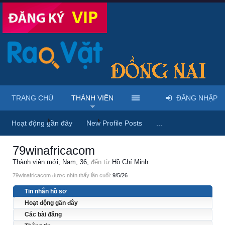
TRANG CHỦ
THÀNH VIÊN
ĐĂNG NHẬP
Trang chủ
Thành viên
79winafricacom
Hoạt động gần đây
New Profile Posts
...
79winafricacom
Thành viên mới
, Nam, 36,
đến từ
Hồ Chí Minh
79winafricacom được nhìn thấy lần cuối:
9/5/26
Tin nhắn hồ sơ
Hoạt động gần đây
Các bài đăng