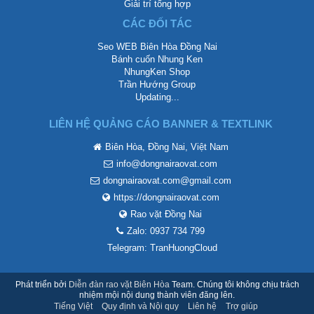
Giải trí tổng hợp
CÁC ĐỐI TÁC
Seo WEB Biên Hòa Đồng Nai
Bánh cuốn Nhung Ken
NhungKen Shop
Trần Hướng Group
Updating...
LIÊN HỆ QUẢNG CÁO BANNER & TEXTLINK
Biên Hòa, Đồng Nai, Việt Nam
info@dongnairaovat.com
dongnairaovat.com@gmail.com
https://dongnairaovat.com
Rao vặt Đồng Nai
Zalo: 0937 734 799
Telegram: TranHuongCloud
Phát triển bởi
Diễn đàn rao vặt Biên Hòa
Team. Chúng tôi không chịu trách
nhiệm mội nội dung thành viên đăng lên.
Tiếng Việt
Quy định và Nội quy
Liên hệ
Trợ giúp