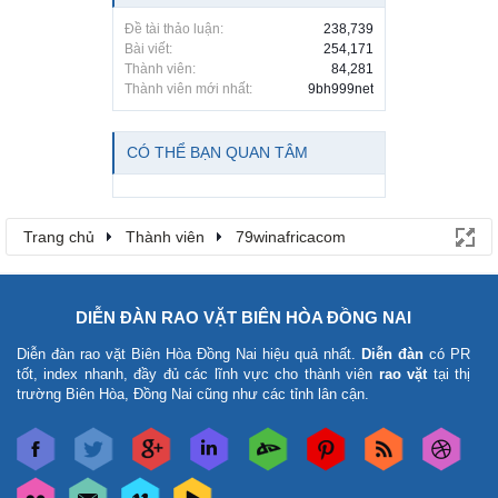
Đề tài thảo luận:
238,739
Bài viết:
254,171
Thành viên:
84,281
Thành viên mới nhất:
9bh999net
CÓ THỂ BẠN QUAN TÂM
Trang chủ
Thành viên
79winafricacom
DIỄN ĐÀN RAO VẶT BIÊN HÒA ĐỒNG NAI
Diễn đàn rao vặt Biên Hòa Đồng Nai
hiệu quả nhất.
Diễn đàn
có PR
tốt, index nhanh, đầy đủ các lĩnh vực cho thành viên
rao vặt
tại thị
trường Biên Hòa, Đồng Nai cũng như các tỉnh lân cận.