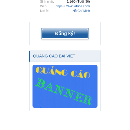
Sinh nhật:
1/1/90
(Tuổi: 36)
Web:
https://79win.africa.com/
Nơi ở:
Hồ Chí Minh
Đăng ký!
QUẢNG CÁO BÀI VIẾT