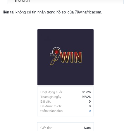
Thông tin
Hiện tại không có tin nhắn trong hồ sơ của 79winafricacom.
Hoạt động cuối:
9/5/26
Tham gia ngày:
9/5/26
Bài viết:
0
Đã được thích:
0
Điểm thành tích:
0
Giới tính:
Nam