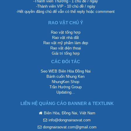
-Thành viên Thường - 1 chủ đề / ngày
-Thành viên VIP - 10 chủ đề / ngày
-Hết quyền đăng chủ để vẫn có thể reply hoặc commment
RAO VẶT CHÚ Ý
Rao vặt tổng hợp
Rao vặt nhà đất
Rao vặt mỹ phẩm làm đẹp
Rao vặt điện thoại
Giải trí tổng hợp
CÁC ĐỐI TÁC
Seo WEB Biên Hòa Đồng Nai
Bánh cuốn Nhung Ken
NhungKen Shop
Trần Hướng Group
Updating...
LIÊN HỆ QUẢNG CÁO BANNER & TEXTLINK
Biên Hòa, Đồng Nai, Việt Nam
info@dongnairaovat.com
dongnairaovat.com@gmail.com