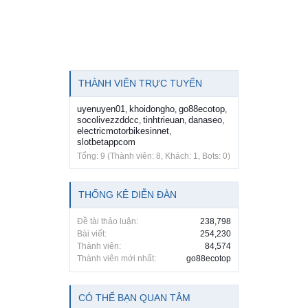
THÀNH VIÊN TRỰC TUYẾN
uyenuyen01
khoidongho
go88ecotop
,
,
,
socolivezzddcc
tinhtrieuan
danaseo
,
,
,
electricmotorbikesinnet
,
slotbetappcom
Tổng: 9 (Thành viên: 8, Khách: 1, Bots: 0)
THỐNG KÊ DIỄN ĐÀN
Đề tài thảo luận:
238,798
Bài viết:
254,230
Thành viên:
84,574
Thành viên mới nhất:
go88ecotop
CÓ THỂ BẠN QUAN TÂM