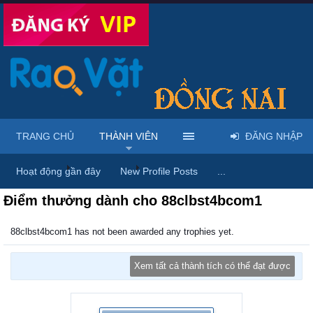
TRANG CHỦ
THÀNH VIÊN
ĐĂNG NHẬP
Trang chủ
Thành viên
88clbst4bcom1
Hoạt động gần đây
New Profile Posts
...
Điểm thưởng dành cho 88clbst4bcom1
88clbst4bcom1 has not been awarded any trophies yet.
Xem tất cả thành tích có thể đạt được