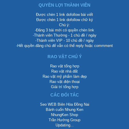
QUYỀN LỢI THÀNH VIÊN
Được chèn 1 link dofollow bài viết
Được chèn 1 link dofollow chữ ký
Chú ý:
-Đăng 3 bài mới có quyền chèn link
-Thành viên Thường - 1 chủ đề / ngày
-Thành viên VIP - 10 chủ đề / ngày
-Hết quyền đăng chủ để vẫn có thể reply hoặc commment
RAO VẶT CHÚ Ý
Rao vặt tổng hợp
Rao vặt nhà đất
Rao vặt mỹ phẩm làm đẹp
Rao vặt điện thoại
Giải trí tổng hợp
CÁC ĐỐI TÁC
Seo WEB Biên Hòa Đồng Nai
Bánh cuốn Nhung Ken
NhungKen Shop
Trần Hướng Group
Updating...