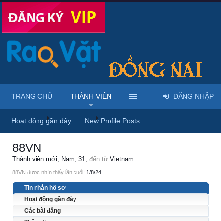
TRANG CHỦ
THÀNH VIÊN
ĐĂNG NHẬP
Trang chủ
Thành viên
88VN
Hoạt động gần đây
New Profile Posts
...
88VN
Thành viên mới
, Nam, 31,
đến từ
Vietnam
88VN được nhìn thấy lần cuối:
1/8/24
Tin nhắn hồ sơ
Hoạt động gần đây
Các bài đăng