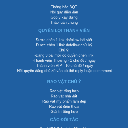
Thông báo BQT
Nội quy diễn đàn
Góp ý xây dựng
Thảo luận chung
QUYỀN LỢI THÀNH VIÊN
Được chèn 1 link dofollow bài viết
Được chèn 1 link dofollow chữ ký
Chú ý:
-Đăng 3 bài mới có quyền chèn link
-Thành viên Thường - 1 chủ đề / ngày
-Thành viên VIP - 10 chủ đề / ngày
-Hết quyền đăng chủ để vẫn có thể reply hoặc commment
RAO VẶT CHÚ Ý
Rao vặt tổng hợp
Rao vặt nhà đất
Rao vặt mỹ phẩm làm đẹp
Rao vặt điện thoại
Giải trí tổng hợp
CÁC ĐỐI TÁC