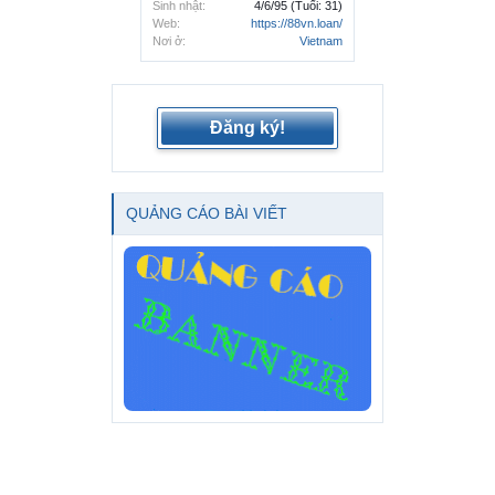
Sinh nhật:
4/6/95
(Tuổi: 31)
Web:
https://88vn.loan/
Nơi ở:
Vietnam
Đăng ký!
QUẢNG CÁO BÀI VIẾT