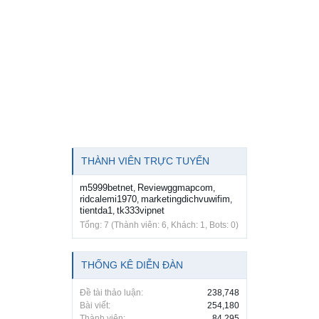
THÀNH VIÊN TRỰC TUYẾN
m5999betnet
Reviewggmapcom
,
,
ridcalemi1970
marketingdichvuwifim
,
,
tientda1
tk333vipnet
,
Tổng: 7 (Thành viên: 6, Khách: 1, Bots: 0)
THỐNG KÊ DIỄN ĐÀN
Đề tài thảo luận:
238,748
Bài viết:
254,180
Thành viên:
84,295