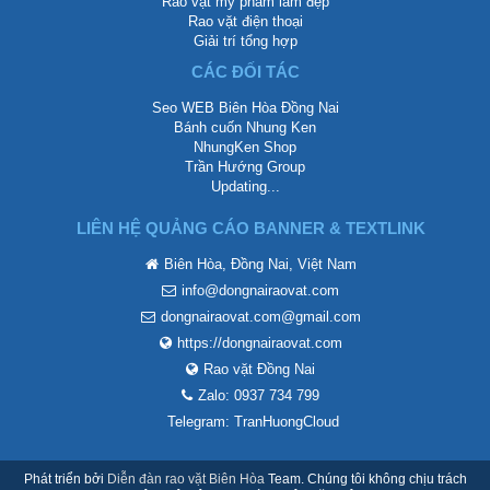
Rao vặt mỹ phẩm làm đẹp
Rao vặt điện thoại
Giải trí tổng hợp
CÁC ĐỐI TÁC
Seo WEB Biên Hòa Đồng Nai
Bánh cuốn Nhung Ken
NhungKen Shop
Trần Hướng Group
Updating...
LIÊN HỆ QUẢNG CÁO BANNER & TEXTLINK
Biên Hòa, Đồng Nai, Việt Nam
info@dongnairaovat.com
dongnairaovat.com@gmail.com
https://dongnairaovat.com
Rao vặt Đồng Nai
Zalo: 0937 734 799
Telegram: TranHuongCloud
Phát triển bởi
Diễn đàn rao vặt Biên Hòa
Team. Chúng tôi không chịu trách