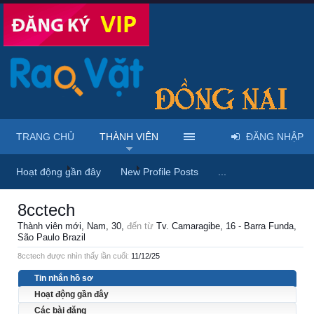
TRANG CHỦ
THÀNH VIÊN
ĐĂNG NHẬP
Trang chủ
Thành viên
8cctech
Hoạt động gần đây
New Profile Posts
...
8cctech
Thành viên mới
, Nam, 30,
đến từ
Tv. Camaragibe, 16 - Barra Funda,
São Paulo Brazil
8cctech được nhìn thấy lần cuối:
11/12/25
Tin nhắn hồ sơ
Hoạt động gần đây
Các bài đăng