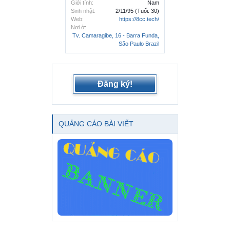
Giới tính:
Nam
Sinh nhật:
2/11/95
(Tuổi: 30)
Web:
https://8cc.tech/
Nơi ở:
Tv. Camaragibe, 16 - Barra Funda,
São Paulo Brazil
Đăng ký!
QUẢNG CÁO BÀI VIẾT