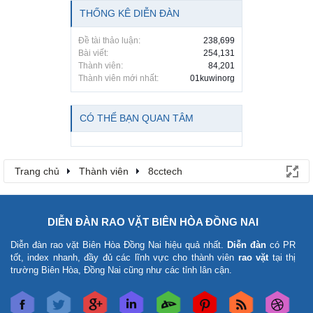
THỐNG KÊ DIỄN ĐÀN
Đề tài thảo luận:
238,699
Bài viết:
254,131
Thành viên:
84,201
Thành viên mới nhất:
01kuwinorg
CÓ THỂ BẠN QUAN TÂM
Trang chủ
Thành viên
8cctech
DIỄN ĐÀN RAO VẶT BIÊN HÒA ĐỒNG NAI
Diễn đàn rao vặt Biên Hòa Đồng Nai
hiệu quả nhất.
Diễn đàn
có PR
tốt, index nhanh, đầy đủ các lĩnh vực cho thành viên
rao vặt
tại thị
trường Biên Hòa, Đồng Nai cũng như các tỉnh lân cận.