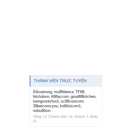
THÀNH VIÊN TRỰC TUYẾN
01kuwinorg
mu88dance
TF88
,
,
,
hitclubvio
tt88accom
good88kitchen
,
,
,
luongsontvfun1
sc88comcom
,
,
39betcomcyou
ko66stcom1
,
,
nohu90sin
Tổng: 12 (Thành viên: 11, Khách: 1, Bots:
0)