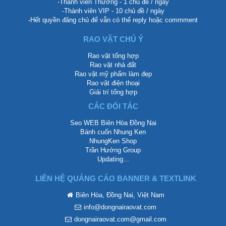
-Thành viên Thường - 1 chủ đề / ngày
-Thành viên VIP - 10 chủ đề / ngày
-Hết quyền đăng chủ để vẫn có thể reply hoặc commment
RAO VẶT CHÚ Ý
Rao vặt tổng hợp
Rao vặt nhà đất
Rao vặt mỹ phẩm làm đẹp
Rao vặt điện thoại
Giải trí tổng hợp
CÁC ĐỐI TÁC
Seo WEB Biên Hòa Đồng Nai
Bánh cuốn Nhung Ken
NhungKen Shop
Trần Hướng Group
Updating...
LIÊN HỆ QUẢNG CÁO BANNER & TEXTLINK
Biên Hòa, Đồng Nai, Việt Nam
info@dongnairaovat.com
dongnairaovat.com@gmail.com