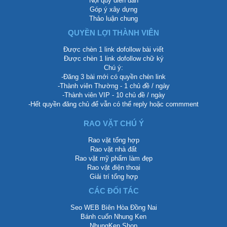
Nội quy diễn đàn
Góp ý xây dựng
Thảo luận chung
QUYỀN LỢI THÀNH VIÊN
Được chèn 1 link dofollow bài viết
Được chèn 1 link dofollow chữ ký
Chú ý:
-Đăng 3 bài mới có quyền chèn link
-Thành viên Thường - 1 chủ đề / ngày
-Thành viên VIP - 10 chủ đề / ngày
-Hết quyền đăng chủ để vẫn có thể reply hoặc commment
RAO VẶT CHÚ Ý
Rao vặt tổng hợp
Rao vặt nhà đất
Rao vặt mỹ phẩm làm đẹp
Rao vặt điện thoại
Giải trí tổng hợp
CÁC ĐỐI TÁC
Seo WEB Biên Hòa Đồng Nai
Bánh cuốn Nhung Ken
NhungKen Shop