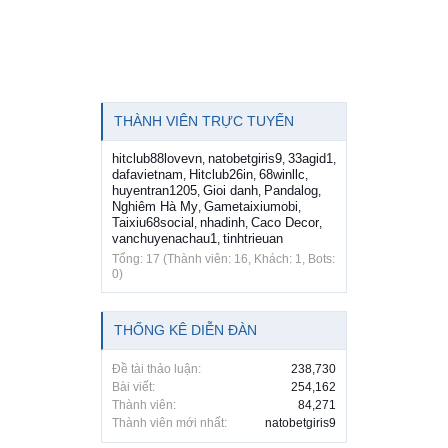
THÀNH VIÊN TRỰC TUYẾN
hitclub88lovevn
natobetgiris9
33agid1
,
,
,
dafavietnam
Hitclub26in
68winllc
,
,
,
huyentran1205
Gioi danh
Pandalog
,
,
,
Nghiêm Hà My
Gametaixiumobi
,
,
Taixiu68social
nhadinh
Caco Decor
,
,
,
vanchuyenachau1
tinhtrieuan
,
Tổng: 17 (Thành viên: 16, Khách: 1, Bots:
0)
THỐNG KÊ DIỄN ĐÀN
Đề tài thảo luận:
238,730
Bài viết:
254,162
Thành viên:
84,271
Thành viên mới nhất:
natobetgiris9