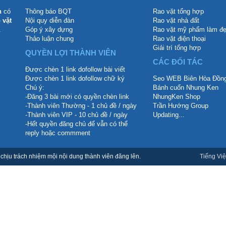
n
có
Thông báo BQT
Rao vặt tổng hợp
 vặt
Nội quy diễn đàn
Rao vặt nhà đất
.
Góp ý xây dựng
Rao vặt mỹ phẩm làm đ
Thảo luận chung
Rao vặt điện thoại
Giải trí tổng hợp
QUYỀN LỢI THÀNH VIÊN
CÁC ĐỐI TÁC
Được chèn 1 link dofollow bài viết
Được chèn 1 link dofollow chữ ký
Seo WEB Biên Hòa Đồng
Chú ý:
Bánh cuốn Nhung Ken
-Đăng 3 bài mới có quyền chèn link
NhungKen Shop
-Thành viên Thường - 1 chủ đề / ngày
Trần Hướng Group
-Thành viên VIP - 10 chủ đề / ngày
Updating...
-Hết quyền đăng chủ để vẫn có thể
reply hoặc commment
hịu trách nhiệm mội nội dung thành viên đăng lên.
Tiếng Việ