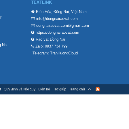
TEXTLINK
Biên Hòa, Đồng Nai, Việt Nam
ẹp
info@dongnairaovat.com
dongnairaovat.com@gmail.com
https://dongnairaovat.com
Rao vặt Đồng Nai
 Nai
Zalo: 0937 734 799
Telegram: TranHuongCloud
t
Quy định và Nội quy
Liên hệ
Trợ giúp
Trang chủ