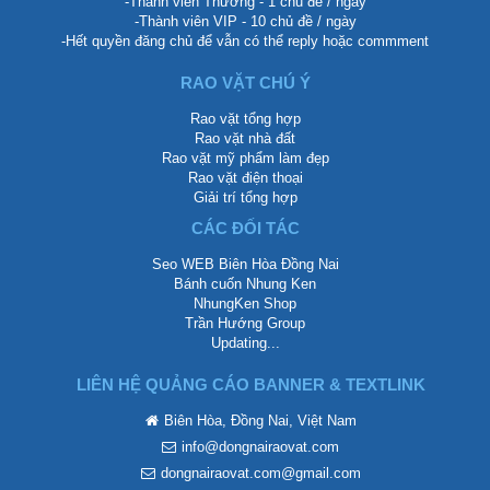
-Thành viên Thường - 1 chủ đề / ngày
-Thành viên VIP - 10 chủ đề / ngày
-Hết quyền đăng chủ để vẫn có thể reply hoặc commment
RAO VẶT CHÚ Ý
Rao vặt tổng hợp
Rao vặt nhà đất
Rao vặt mỹ phẩm làm đẹp
Rao vặt điện thoại
Giải trí tổng hợp
CÁC ĐỐI TÁC
Seo WEB Biên Hòa Đồng Nai
Bánh cuốn Nhung Ken
NhungKen Shop
Trần Hướng Group
Updating...
LIÊN HỆ QUẢNG CÁO BANNER & TEXTLINK
Biên Hòa, Đồng Nai, Việt Nam
info@dongnairaovat.com
dongnairaovat.com@gmail.com