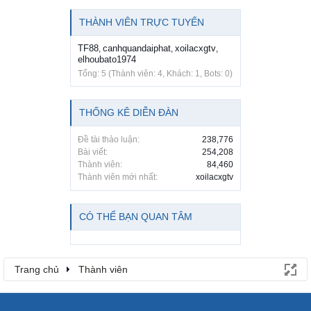
THÀNH VIÊN TRỰC TUYẾN
TF88
canhquandaiphat
xoilacxgtv
,
,
,
elhoubato1974
Tổng: 5 (Thành viên: 4, Khách: 1, Bots: 0)
THỐNG KÊ DIỄN ĐÀN
Đề tài thảo luận:
238,776
Bài viết:
254,208
Thành viên:
84,460
Thành viên mới nhất:
xoilacxgtv
CÓ THỂ BẠN QUAN TÂM
Trang chủ
Thành viên