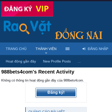
TRANG CHỦ
THÀNH VIÊN
ĐĂNG NHẬP
Trang chủ
Thành viên
Hoạt động gần đây
New Profile Posts
...
988bets4com's Recent Activity
Không có thông tin hoạt động gần đây của 988bets4com.
Đăng ký!
QUẢNG CÁO BÀI VIẾT