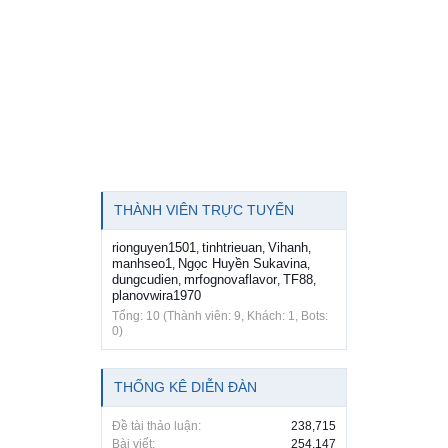
THÀNH VIÊN TRỰC TUYẾN
rionguyen1501
tinhtrieuan
Vihanh
,
,
,
manhseo1
Ngọc Huyền Sukavina
,
,
dungcudien
mrfognovaflavor
TF88
,
,
,
planovwira1970
Tổng: 10 (Thành viên: 9, Khách: 1, Bots:
0)
THỐNG KÊ DIỄN ĐÀN
Đề tài thảo luận:
238,715
Bài viết:
254,147