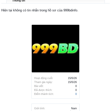
Thông tin
Hiện tại không có tin nhắn trong hồ sơ của 999bdinfo.
Hoạt động cuối:
15/5/26
Tham gia ngày:
15/5/26
Bài viết:
0
Đã được thích:
0
Điểm thành tích:
0
Giới tính:
Nam