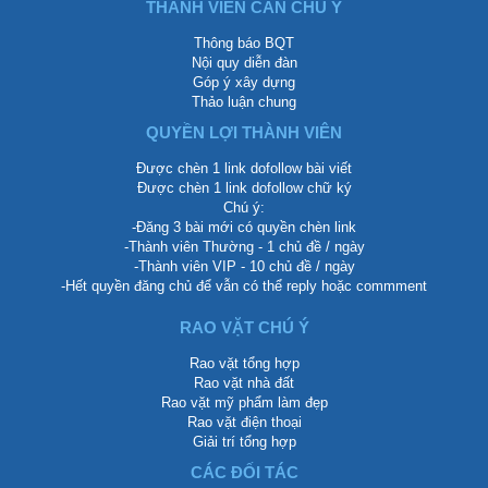
THÀNH VIÊN CẦN CHÚ Ý
Thông báo BQT
Nội quy diễn đàn
Góp ý xây dựng
Thảo luận chung
QUYỀN LỢI THÀNH VIÊN
Được chèn 1 link dofollow bài viết
Được chèn 1 link dofollow chữ ký
Chú ý:
-Đăng 3 bài mới có quyền chèn link
-Thành viên Thường - 1 chủ đề / ngày
-Thành viên VIP - 10 chủ đề / ngày
-Hết quyền đăng chủ để vẫn có thể reply hoặc commment
RAO VẶT CHÚ Ý
Rao vặt tổng hợp
Rao vặt nhà đất
Rao vặt mỹ phẩm làm đẹp
Rao vặt điện thoại
Giải trí tổng hợp
CÁC ĐỐI TÁC