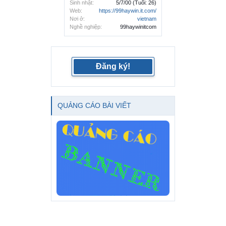
Sinh nhật:
5/7/00
(Tuổi: 26)
Web:
https://99haywin.it.com/
Nơi ở:
vietnam
Nghề nghiệp:
99haywinitcom
Đăng ký!
QUẢNG CÁO BÀI VIẾT