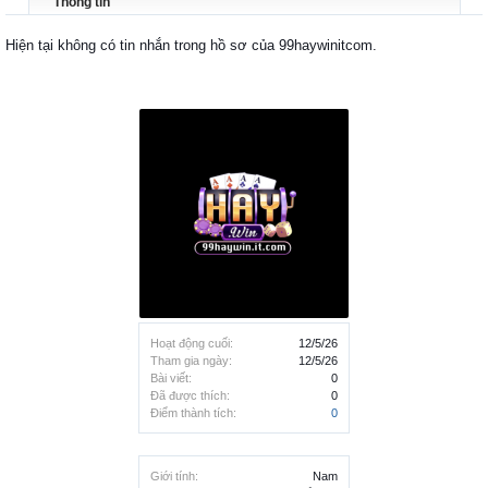
Thông tin
Hiện tại không có tin nhắn trong hồ sơ của 99haywinitcom.
Hoạt động cuối:
12/5/26
Tham gia ngày:
12/5/26
Bài viết:
0
Đã được thích:
0
Điểm thành tích:
0
Giới tính:
Nam