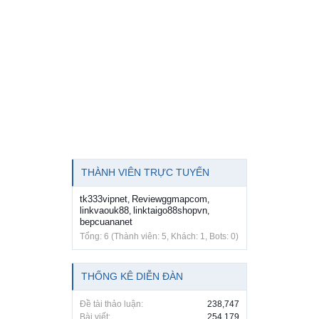
THÀNH VIÊN TRỰC TUYẾN
tk333vipnet
Reviewggmapcom
,
,
linkvaouk88
linktaigo88shopvn
,
,
bepcuananet
Tổng: 6 (Thành viên: 5, Khách: 1, Bots: 0)
THỐNG KÊ DIỄN ĐÀN
Đề tài thảo luận:
238,747
Bài viết:
254,179