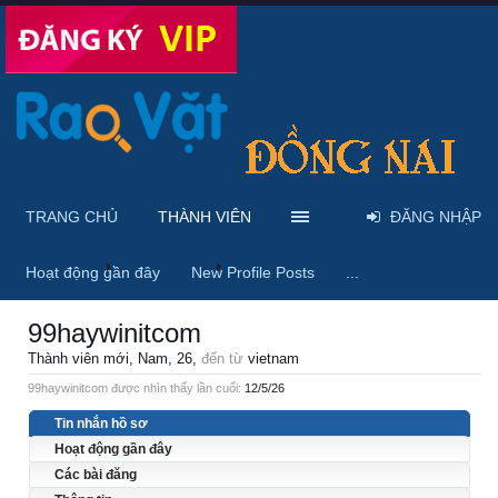
TRANG CHỦ
THÀNH VIÊN
ĐĂNG NHẬP
Trang chủ
Thành viên
99haywinitcom
Hoạt động gần đây
New Profile Posts
...
99haywinitcom
Thành viên mới
, Nam, 26,
đến từ
vietnam
99haywinitcom được nhìn thấy lần cuối:
12/5/26
Tin nhắn hồ sơ
Hoạt động gần đây
Các bài đăng