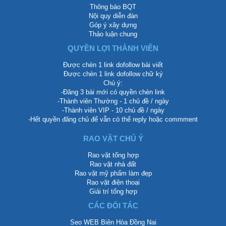
Thông báo BQT
Nội quy diễn đàn
Góp ý xây dựng
Thảo luận chung
QUYỀN LỢI THÀNH VIÊN
Được chèn 1 link dofollow bài viết
Được chèn 1 link dofollow chữ ký
Chú ý:
-Đăng 3 bài mới có quyền chèn link
-Thành viên Thường - 1 chủ đề / ngày
-Thành viên VIP - 10 chủ đề / ngày
-Hết quyền đăng chủ để vẫn có thể reply hoặc commment
RAO VẶT CHÚ Ý
Rao vặt tổng hợp
Rao vặt nhà đất
Rao vặt mỹ phẩm làm đẹp
Rao vặt điện thoại
Giải trí tổng hợp
CÁC ĐỐI TÁC
Seo WEB Biên Hòa Đồng Nai