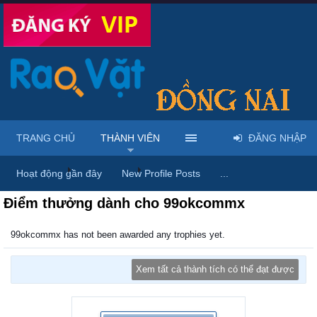
TRANG CHỦ
THÀNH VIÊN
ĐĂNG NHẬP
Trang chủ
Thành viên
99okcommx
Hoạt động gần đây
New Profile Posts
...
Điểm thưởng dành cho 99okcommx
99okcommx has not been awarded any trophies yet.
Xem tất cả thành tích có thể đạt được