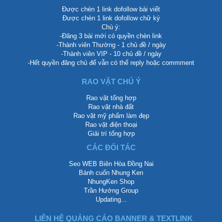
Được chèn 1 link dofollow bài viết
Được chèn 1 link dofollow chữ ký
Chú ý:
-Đăng 3 bài mới có quyền chèn link
-Thành viên Thường - 1 chủ đề / ngày
-Thành viên VIP - 10 chủ đề / ngày
-Hết quyền đăng chủ để vẫn có thể reply hoặc commment
RAO VẶT CHÚ Ý
Rao vặt tổng hợp
Rao vặt nhà đất
Rao vặt mỹ phẩm làm đẹp
Rao vặt điện thoại
Giải trí tổng hợp
CÁC ĐỐI TÁC
Seo WEB Biên Hòa Đồng Nai
Bánh cuốn Nhung Ken
NhungKen Shop
Trần Hướng Group
Updating...
LIÊN HỆ QUẢNG CÁO BANNER & TEXTLINK