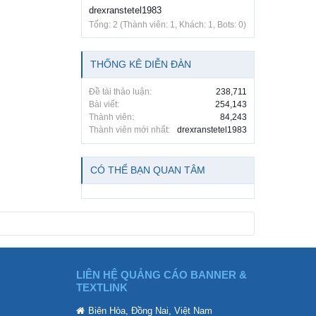
drexranstetel1983
Tổng: 2 (Thành viên: 1, Khách: 1, Bots: 0)
THỐNG KÊ DIỄN ĐÀN
Đề tài thảo luận:
238,711
Bài viết:
254,143
Thành viên:
84,243
Thành viên mới nhất:
drexranstetel1983
CÓ THỂ BẠN QUAN TÂM
LIÊN HỆ QUẢNG CÁO BANNER &
TEXTLINK
Biên Hòa, Đồng Nai, Việt Nam