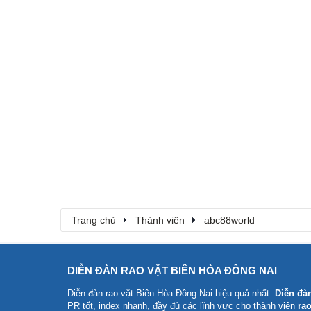
Trang chủ
Thành viên
abc88world
DIỄN ĐÀN RAO VẶT BIÊN HÒA ĐỒNG NAI
Diễn đàn rao vặt Biên Hòa Đồng Nai
hiệu quả nhất.
Diễn đà
PR tốt, index nhanh, đầy đủ các lĩnh vực cho thành viên
rao