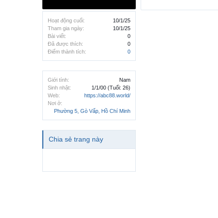
Hoạt động cuối:
10/1/25
Tham gia ngày:
10/1/25
Bài viết:
0
Đã được thích:
0
Điểm thành tích:
0
Giới tính:
Nam
Sinh nhật:
1/1/00
(Tuổi: 26)
Web:
https://abc88.world/
Nơi ở:
Phường 5, Gò Vấp, Hồ Chí Minh
Chia sẻ trang này