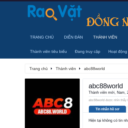
TRANG CHỦ
DIỄN ĐÀN
THÀNH VIÊN
Thành viên tiêu biểu
Đang truy cập
Hoạt động
Trang chủ
Thành viên
abc88world
abc88world
Thành viên mới
, Nam, 
abc88world được nhìn thấy l
Tin nhắn hồ sơ
Hiện tại không có tin n