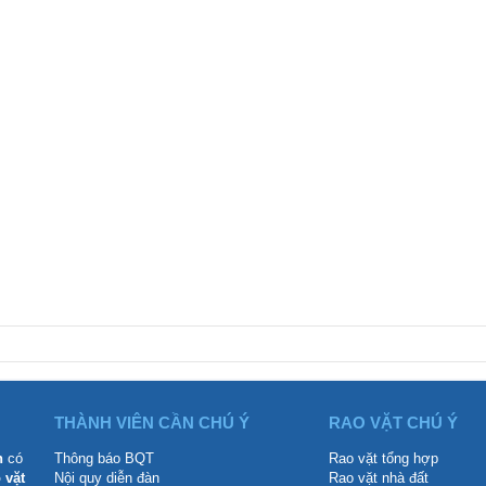
THÀNH VIÊN CẦN CHÚ Ý
RAO VẶT CHÚ Ý
n
có
Thông báo BQT
Rao vặt tổng hợp
 vặt
Nội quy diễn đàn
Rao vặt nhà đất