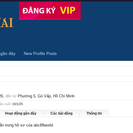
 gần đây
New Profile Posts
26,
đến từ
Phường 5, Gò Vấp, Hồ Chí Minh
ần cuối:
10/1/25
Hoạt động gần đây
Các bài đăng
Thông tin
hắn trong hồ sơ của abc88world.