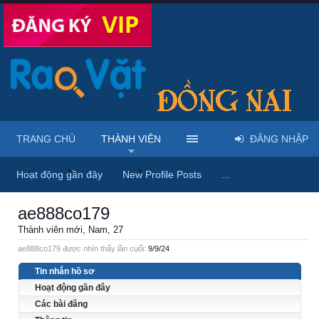
TRANG CHỦ
THÀNH VIÊN
ĐĂNG NHẬP
Trang chủ
Thành viên
ae888co179
Hoạt động gần đây
New Profile Posts
...
ae888co179
Thành viên mới
, Nam, 27
ae888co179 được nhìn thấy lần cuối:
9/9/24
Tin nhắn hồ sơ
Hoạt động gần đây
Các bài đăng