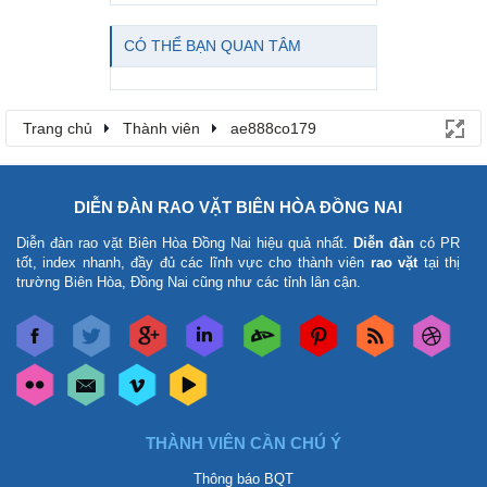
CÓ THỂ BẠN QUAN TÂM
Trang chủ
Thành viên
ae888co179
DIỄN ĐÀN RAO VẶT BIÊN HÒA ĐỒNG NAI
Diễn đàn rao vặt Biên Hòa Đồng Nai
hiệu quả nhất.
Diễn đàn
có PR
tốt, index nhanh, đầy đủ các lĩnh vực cho thành viên
rao vặt
tại thị
trường Biên Hòa, Đồng Nai cũng như các tỉnh lân cận.
THÀNH VIÊN CẦN CHÚ Ý
Thông báo BQT