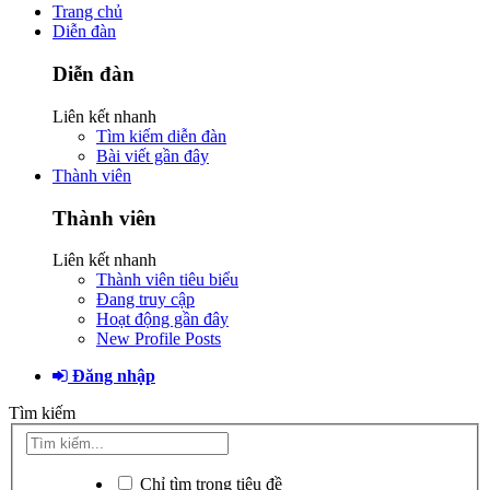
Trang chủ
Diễn đàn
Diễn đàn
Liên kết nhanh
Tìm kiếm diễn đàn
Bài viết gần đây
Thành viên
Thành viên
Liên kết nhanh
Thành viên tiêu biểu
Đang truy cập
Hoạt động gần đây
New Profile Posts
Đăng nhập
Tìm kiếm
Chỉ tìm trong tiêu đề