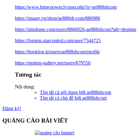
https://www.bmwpower.lv/user.php?u=ae888shcom
https://muare.vn/shop/ae888sh-com/886986
https://pinshape.com/users/8866926-ae888shcom?tab=designs
https://forums.starcontrol.com/user/7544725
https://booklog.jp/users/ae888shcom/profile
https://motion-gallery.net/users/879556
Tương tác
Nội dung:
Tìm tất cả nội dung bởi ae888shcom
Tìm tất cả chủ đề bởi ae888shcom
Đăng ký!
QUẢNG CÁO BÀI VIẾT