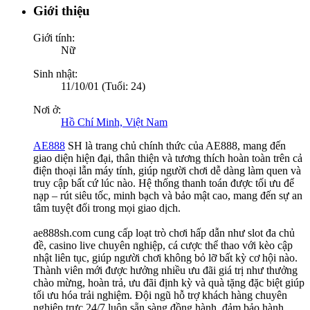
Giới thiệu
Giới tính:
Nữ
Sinh nhật:
11/10/01 (Tuổi: 24)
Nơi ở:
Hồ Chí Minh, Việt Nam
AE888
SH là trang chủ chính thức của AE888, mang đến
giao diện hiện đại, thân thiện và tương thích hoàn toàn trên cả
điện thoại lẫn máy tính, giúp người chơi dễ dàng làm quen và
truy cập bất cứ lúc nào. Hệ thống thanh toán được tối ưu để
nạp – rút siêu tốc, minh bạch và bảo mật cao, mang đến sự an
tâm tuyệt đối trong mọi giao dịch.
ae888sh.com cung cấp loạt trò chơi hấp dẫn như slot đa chủ
đề, casino live chuyên nghiệp, cá cược thể thao với kèo cập
nhật liên tục, giúp người chơi không bỏ lỡ bất kỳ cơ hội nào.
Thành viên mới được hưởng nhiều ưu đãi giá trị như thưởng
chào mừng, hoàn trả, ưu đãi định kỳ và quà tặng đặc biệt giúp
tối ưu hóa trải nghiệm. Đội ngũ hỗ trợ khách hàng chuyên
nghiệp trực 24/7 luôn sẵn sàng đồng hành, đảm bảo hành