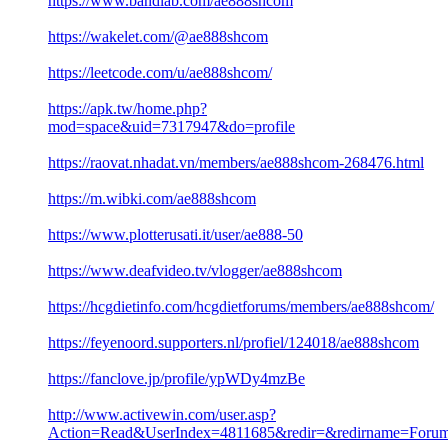
https://www.bandlab.com/ae888shcom
https://wakelet.com/@ae888shcom
https://leetcode.com/u/ae888shcom/
https://apk.tw/home.php?
mod=space&uid=7317947&do=profile
https://raovat.nhadat.vn/members/ae888shcom-268476.html
https://m.wibki.com/ae888shcom
https://www.plotterusati.it/user/ae888-50
https://www.deafvideo.tv/vlogger/ae888shcom
https://hcgdietinfo.com/hcgdietforums/members/ae888shcom/
https://feyenoord.supporters.nl/profiel/124018/ae888shcom
https://fanclove.jp/profile/ypWDy4mzBe
http://www.activewin.com/user.asp?
Action=Read&UserIndex=4811685&redir=&redirname=Foru