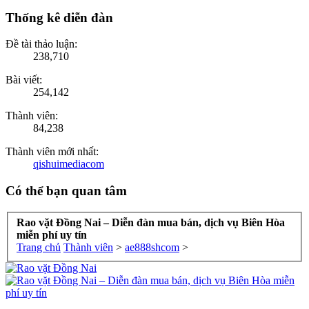
Thống kê diễn đàn
Đề tài thảo luận:
238,710
Bài viết:
254,142
Thành viên:
84,238
Thành viên mới nhất:
qishuimediacom
Có thể bạn quan tâm
Rao vặt Đồng Nai – Diễn đàn mua bán, dịch vụ Biên Hòa
miễn phí uy tín
Trang chủ
Thành viên
>
ae888shcom
>