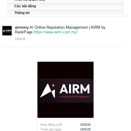
Các bài đăng
Thông tin
airmmy
AI Online Reputation Management | AIRM by
RankPage
https://www.airm.com.my/
16/5/26
Hoạt động cuối:
16/5/26
Tham gia ngày:
16/5/26