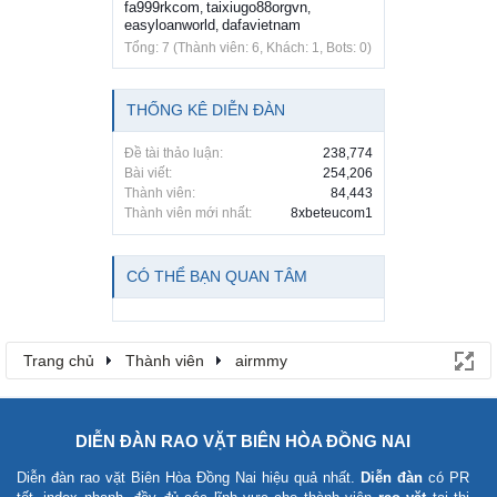
fa999rkcom
taixiugo88orgvn
,
,
easyloanworld
dafavietnam
,
Tổng: 7 (Thành viên: 6, Khách: 1, Bots: 0)
THỐNG KÊ DIỄN ĐÀN
Đề tài thảo luận:
238,774
Bài viết:
254,206
Thành viên:
84,443
Thành viên mới nhất:
8xbeteucom1
CÓ THỂ BẠN QUAN TÂM
Trang chủ
Thành viên
airmmy
DIỄN ĐÀN RAO VẶT BIÊN HÒA ĐỒNG NAI
Diễn đàn rao vặt Biên Hòa Đồng Nai
hiệu quả nhất.
Diễn đàn
có PR