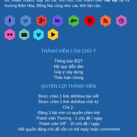
tốt, index nhanh, đầy đủ các lĩnh vực cho thành viên
rao vặt
tại thị
trường Biên Hòa, Đồng Nai cũng như các tỉnh lân cận.
THÀNH VIÊN CẦN CHÚ Ý
Thông báo BQT
Nội quy diễn đàn
Góp ý xây dựng
Thảo luận chung
QUYỀN LỢI THÀNH VIÊN
Được chèn 1 link dofollow bài viết
Được chèn 1 link dofollow chữ ký
Chú ý:
-Đăng 3 bài mới có quyền chèn link
-Thành viên Thường - 1 chủ đề / ngày
-Thành viên VIP - 10 chủ đề / ngày
-Hết quyền đăng chủ để vẫn có thể reply hoặc commment