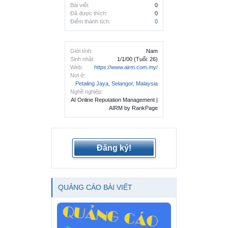
Bài viết:
0
Đã được thích:
0
Điểm thành tích:
0
Giới tính:
Nam
Sinh nhật:
1/1/00
(Tuổi: 26)
Web:
https://www.airm.com.my/
Nơi ở:
Petaling Jaya, Selangor, Malaysia
Nghề nghiệp:
AI Online Reputation Management |
AIRM by RankPage
Đăng ký!
QUẢNG CÁO BÀI VIẾT