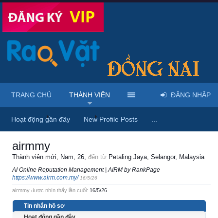
TRANG CHỦ
THÀNH VIÊN
ĐĂNG NHẬP
Trang chủ
Thành viên
airmmy
Hoạt động gần đây
New Profile Posts
...
airmmy
Thành viên mới
, Nam, 26,
đến từ
Petaling Jaya, Selangor, Malaysia
AI Online Reputation Management | AIRM by RankPage
https://www.airm.com.my/
16/5/26
airmmy được nhìn thấy lần cuối:
16/5/26
Tin nhắn hồ sơ
Hoạt động gần đây