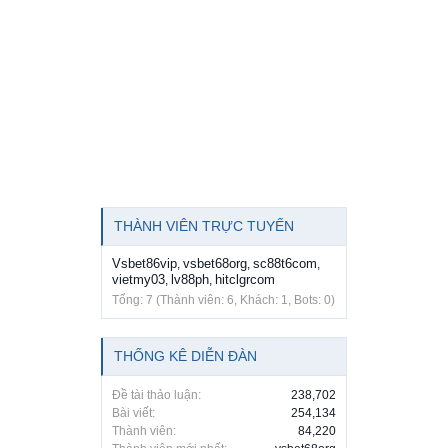
THÀNH VIÊN TRỰC TUYẾN
Vsbet86vip
vsbet68org
sc88t6com
,
,
,
vietmy03
lv88ph
hitclgrcom
,
,
Tổng: 7 (Thành viên: 6, Khách: 1, Bots: 0)
THỐNG KÊ DIỄN ĐÀN
Đề tài thảo luận:
238,702
Bài viết:
254,134
Thành viên:
84,220