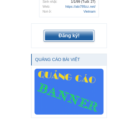
Sinh nhật:
1/1/99
(Tuổi: 27)
Web:
https://alo789zz.net/
Nơi ở:
Vietnam
Đăng ký!
QUẢNG CÁO BÀI VIẾT