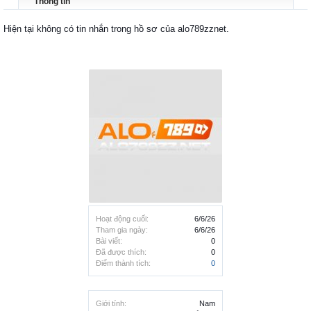
Thông tin
Hiện tại không có tin nhắn trong hồ sơ của alo789zznet.
Hoạt động cuối:
6/6/26
Tham gia ngày:
6/6/26
Bài viết:
0
Đã được thích:
0
Điểm thành tích:
0
Giới tính:
Nam