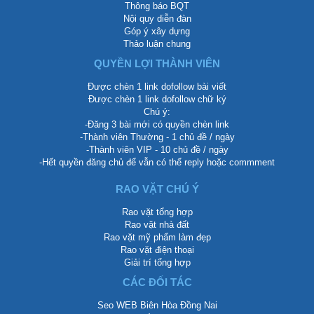
Thông báo BQT
Nội quy diễn đàn
Góp ý xây dựng
Thảo luận chung
QUYỀN LỢI THÀNH VIÊN
Được chèn 1 link dofollow bài viết
Được chèn 1 link dofollow chữ ký
Chú ý:
-Đăng 3 bài mới có quyền chèn link
-Thành viên Thường - 1 chủ đề / ngày
-Thành viên VIP - 10 chủ đề / ngày
-Hết quyền đăng chủ để vẫn có thể reply hoặc commment
RAO VẶT CHÚ Ý
Rao vặt tổng hợp
Rao vặt nhà đất
Rao vặt mỹ phẩm làm đẹp
Rao vặt điện thoại
Giải trí tổng hợp
CÁC ĐỐI TÁC
Seo WEB Biên Hòa Đồng Nai