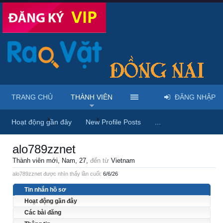
TRANG CHỦ
THÀNH VIÊN
ĐĂNG NHẬP
Trang chủ
Thành viên
alo789zznet
Hoạt động gần đây
New Profile Posts
...
alo789zznet
Thành viên mới
, Nam, 27,
đến từ
Vietnam
alo789zznet được nhìn thấy lần cuối:
6/6/26
Tin nhắn hồ sơ
Hoạt động gần đây
Các bài đăng