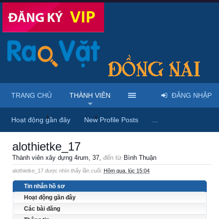
TRANG CHỦ
THÀNH VIÊN
ĐĂNG NHẬP
Trang chủ
Thành viên
alothietke_17
Hoạt động gần đây
New Profile Posts
...
alothietke_17
Thành viên xây dựng 4rum
, 37,
đến từ
Bình Thuận
alothietke_17 được nhìn thấy lần cuối:
Hôm qua, lúc 15:04
Tin nhắn hồ sơ
Hoạt động gần đây
Các bài đăng