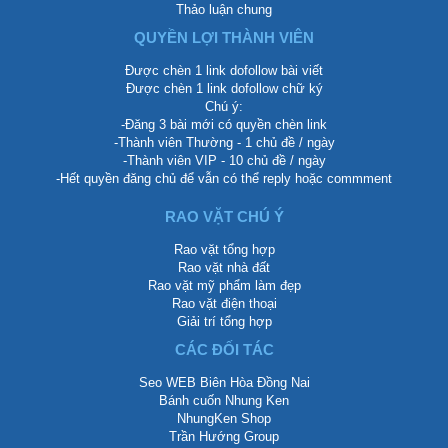
Thảo luận chung
QUYỀN LỢI THÀNH VIÊN
Được chèn 1 link dofollow bài viết
Được chèn 1 link dofollow chữ ký
Chú ý:
-Đăng 3 bài mới có quyền chèn link
-Thành viên Thường - 1 chủ đề / ngày
-Thành viên VIP - 10 chủ đề / ngày
-Hết quyền đăng chủ để vẫn có thể reply hoặc commment
RAO VẶT CHÚ Ý
Rao vặt tổng hợp
Rao vặt nhà đất
Rao vặt mỹ phẩm làm đẹp
Rao vặt điện thoại
Giải trí tổng hợp
CÁC ĐỐI TÁC
Seo WEB Biên Hòa Đồng Nai
Bánh cuốn Nhung Ken
NhungKen Shop
Trần Hướng Group