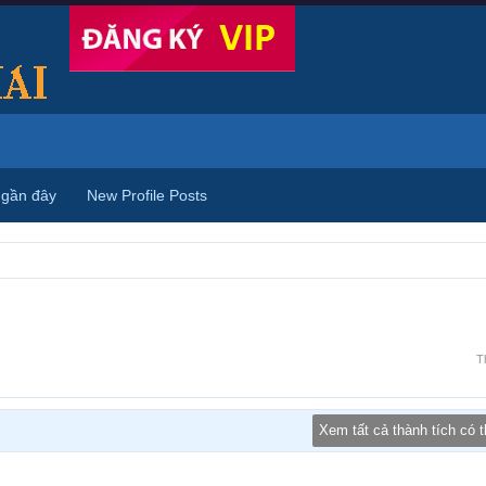
 gần đây
New Profile Posts
T
Xem tất cả thành tích có 