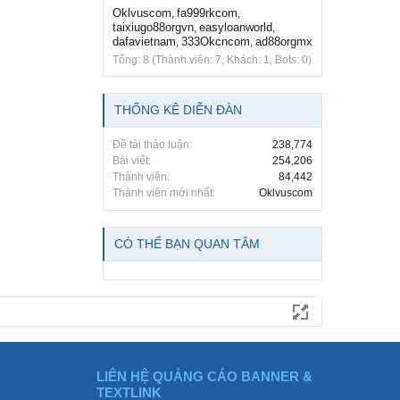
Oklvuscom
fa999rkcom
,
,
taixiugo88orgvn
easyloanworld
,
,
dafavietnam
333Okcncom
ad88orgmx
,
,
Tổng: 8 (Thành viên: 7, Khách: 1, Bots: 0)
THỐNG KÊ DIỄN ĐÀN
Đề tài thảo luận:
238,774
Bài viết:
254,206
Thành viên:
84,442
Thành viên mới nhất:
Oklvuscom
CÓ THỂ BẠN QUAN TÂM
LIÊN HỆ QUẢNG CÁO BANNER &
TEXTLINK