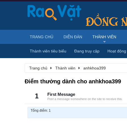
TRANG CHỦ
DIỄN ĐÀN
THÀNH VIÊN
Thành viên tiêu biểu
Đang truy cập
Hoạt động
Trang chủ
Thành viên
anhkhoa399
Điểm thưởng dành cho anhkhoa399
1
First Message
Post a message somewhere on the site to receive this.
Tổng điểm: 1