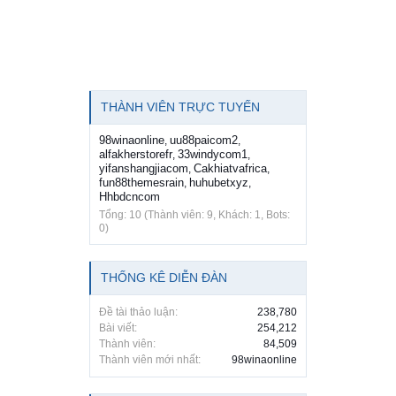
THÀNH VIÊN TRỰC TUYẾN
98winaonline
uu88paicom2
,
,
alfakherstorefr
33windycom1
,
,
yifanshangjiacom
Cakhiatvafrica
,
,
fun88themesrain
huhubetxyz
,
,
Hhbdcncom
Tổng: 10 (Thành viên: 9, Khách: 1, Bots:
0)
THỐNG KÊ DIỄN ĐÀN
Đề tài thảo luận:
238,780
Bài viết:
254,212
Thành viên:
84,509
Thành viên mới nhất:
98winaonline