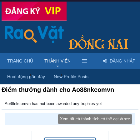
TRANG CHỦ
THÀNH VIÊN
ĐĂNG NHẬP
Trang chủ
Thành viên
Ao88nkcomvn
Hoạt động gần đây
New Profile Posts
...
Điểm thưởng dành cho Ao88nkcomvn
Ao88nkcomvn has not been awarded any trophies yet.
Xem tất cả thành tích có thể đạt được