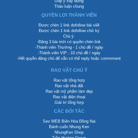
Góp ý xây dựng
Thảo luận chung
QUYỀN LỢI THÀNH VIÊN
Được chèn 1 link dofollow bài viết
Được chèn 1 link dofollow chữ ký
Chú ý:
-Đăng 3 bài mới có quyền chèn link
-Thành viên Thường - 1 chủ đề / ngày
-Thành viên VIP - 10 chủ đề / ngày
-Hết quyền đăng chủ để vẫn có thể reply hoặc commment
RAO VẶT CHÚ Ý
Rao vặt tổng hợp
Rao vặt nhà đất
Rao vặt mỹ phẩm làm đẹp
Rao vặt điện thoại
Giải trí tổng hợp
CÁC ĐỐI TÁC
Seo WEB Biên Hòa Đồng Nai
Bánh cuốn Nhung Ken
NhungKen Shop
Trần Hướng Group