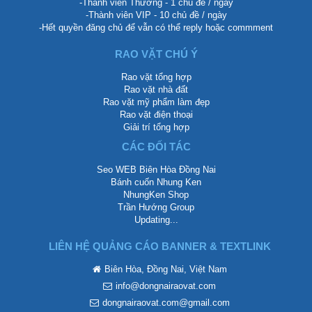
-Thành viên Thường - 1 chủ đề / ngày
-Thành viên VIP - 10 chủ đề / ngày
-Hết quyền đăng chủ để vẫn có thể reply hoặc commment
RAO VẶT CHÚ Ý
Rao vặt tổng hợp
Rao vặt nhà đất
Rao vặt mỹ phẩm làm đẹp
Rao vặt điện thoại
Giải trí tổng hợp
CÁC ĐỐI TÁC
Seo WEB Biên Hòa Đồng Nai
Bánh cuốn Nhung Ken
NhungKen Shop
Trần Hướng Group
Updating...
LIÊN HỆ QUẢNG CÁO BANNER & TEXTLINK
Biên Hòa, Đồng Nai, Việt Nam
info@dongnairaovat.com
dongnairaovat.com@gmail.com