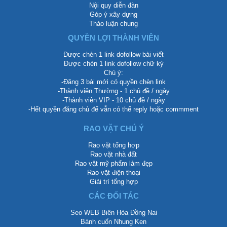
Nội quy diễn đàn
Góp ý xây dựng
Thảo luận chung
QUYỀN LỢI THÀNH VIÊN
Được chèn 1 link dofollow bài viết
Được chèn 1 link dofollow chữ ký
Chú ý:
-Đăng 3 bài mới có quyền chèn link
-Thành viên Thường - 1 chủ đề / ngày
-Thành viên VIP - 10 chủ đề / ngày
-Hết quyền đăng chủ để vẫn có thể reply hoặc commment
RAO VẶT CHÚ Ý
Rao vặt tổng hợp
Rao vặt nhà đất
Rao vặt mỹ phẩm làm đẹp
Rao vặt điện thoại
Giải trí tổng hợp
CÁC ĐỐI TÁC
Seo WEB Biên Hòa Đồng Nai
Bánh cuốn Nhung Ken