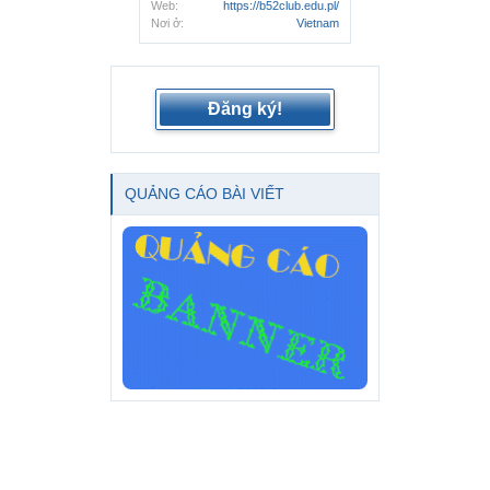
Web:
https://b52club.edu.pl/
Nơi ở:
Vietnam
Đăng ký!
QUẢNG CÁO BÀI VIẾT