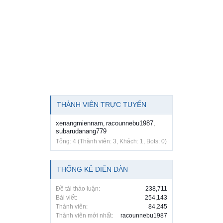
THÀNH VIÊN TRỰC TUYẾN
xenangmiennam
racounnebu1987
,
,
subarudanang779
Tổng: 4 (Thành viên: 3, Khách: 1, Bots: 0)
THỐNG KÊ DIỄN ĐÀN
Đề tài thảo luận:
238,711
Bài viết:
254,143
Thành viên:
84,245
Thành viên mới nhất:
racounnebu1987