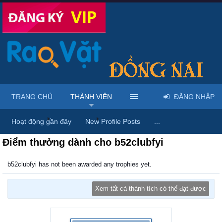
TRANG CHỦ
THÀNH VIÊN
ĐĂNG NHẬP
Trang chủ
Thành viên
b52clubfyi
Hoạt động gần đây
New Profile Posts
...
Điểm thưởng dành cho b52clubfyi
b52clubfyi has not been awarded any trophies yet.
Xem tất cả thành tích có thể đạt được