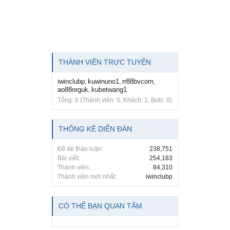
THÀNH VIÊN TRỰC TUYẾN
iwinclubp
kuwinuno1
rr88bvcom
,
,
,
ao88orguk
kubetwang1
,
Tổng: 6 (Thành viên: 5, Khách: 1, Bots: 0)
THỐNG KÊ DIỄN ĐÀN
Đề tài thảo luận:
238,751
Bài viết:
254,183
Thành viên:
84,310
Thành viên mới nhất:
iwinclubp
CÓ THỂ BẠN QUAN TÂM