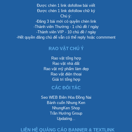
Được chèn 1 link dofollow bài viết
Được chèn 1 link dofollow chữ ký
Chú ý:
-Đăng 3 bài mới có quyền chèn link
-Thành viên Thường - 1 chủ đề / ngày
-Thành viên VIP - 10 chủ đề / ngày
-Hết quyền đăng chủ để vẫn có thể reply hoặc commment
RAO VẶT CHÚ Ý
Rao vặt tổng hợp
Rao vặt nhà đất
Rao vặt mỹ phẩm làm đẹp
Rao vặt điện thoại
Giải trí tổng hợp
CÁC ĐỐI TÁC
Seo WEB Biên Hòa Đồng Nai
Bánh cuốn Nhung Ken
NhungKen Shop
Trần Hướng Group
Updating...
LIÊN HỆ QUẢNG CÁO BANNER & TEXTLINK