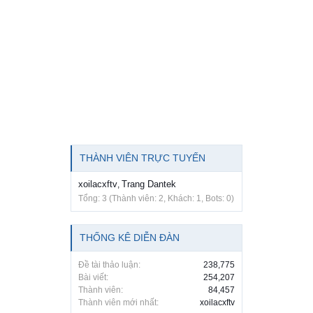
THÀNH VIÊN TRỰC TUYẾN
xoilacxftv
Trang Dantek
,
Tổng: 3 (Thành viên: 2, Khách: 1, Bots: 0)
THỐNG KÊ DIỄN ĐÀN
Đề tài thảo luận:
238,775
Bài viết:
254,207
Thành viên:
84,457
Thành viên mới nhất:
xoilacxftv