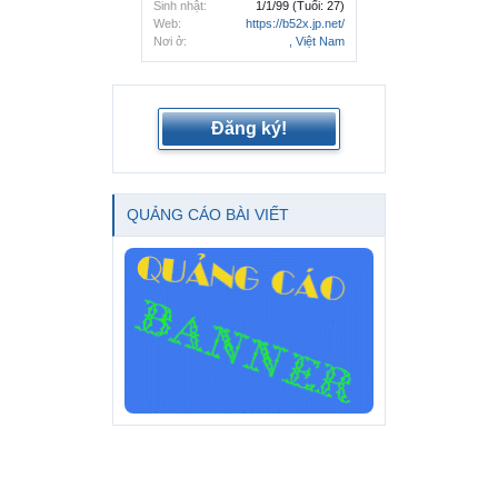
Sinh nhật:
1/1/99
(Tuổi: 27)
Web:
https://b52x.jp.net/
Nơi ở:
, Việt Nam
Đăng ký!
QUẢNG CÁO BÀI VIẾT