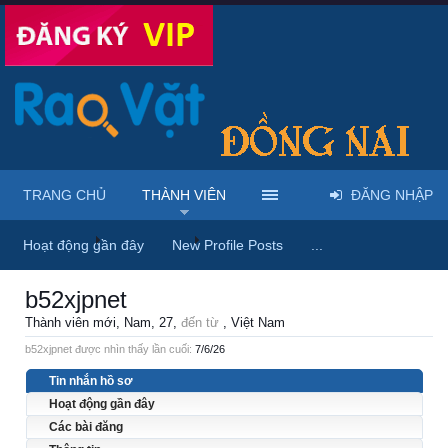
TRANG CHỦ
THÀNH VIÊN
ĐĂNG NHẬP
Trang chủ
Thành viên
b52xjpnet
Hoạt động gần đây
New Profile Posts
...
b52xjpnet
Thành viên mới
, Nam, 27,
đến từ
, Việt Nam
b52xjpnet được nhìn thấy lần cuối:
7/6/26
Tin nhắn hồ sơ
Hoạt động gần đây
Các bài đăng