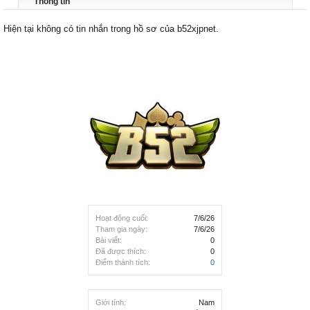
Thông tin
Hiện tại không có tin nhắn trong hồ sơ của b52xjpnet.
Hoạt động cuối:
7/6/26
Tham gia ngày:
7/6/26
Bài viết:
0
Đã được thích:
0
Điểm thành tích:
0
Giới tính:
Nam