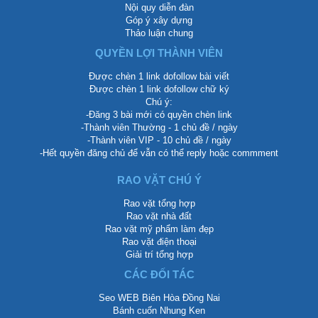
Nội quy diễn đàn
Góp ý xây dựng
Thảo luận chung
QUYỀN LỢI THÀNH VIÊN
Được chèn 1 link dofollow bài viết
Được chèn 1 link dofollow chữ ký
Chú ý:
-Đăng 3 bài mới có quyền chèn link
-Thành viên Thường - 1 chủ đề / ngày
-Thành viên VIP - 10 chủ đề / ngày
-Hết quyền đăng chủ để vẫn có thể reply hoặc commment
RAO VẶT CHÚ Ý
Rao vặt tổng hợp
Rao vặt nhà đất
Rao vặt mỹ phẩm làm đẹp
Rao vặt điện thoại
Giải trí tổng hợp
CÁC ĐỐI TÁC
Seo WEB Biên Hòa Đồng Nai
Bánh cuốn Nhung Ken