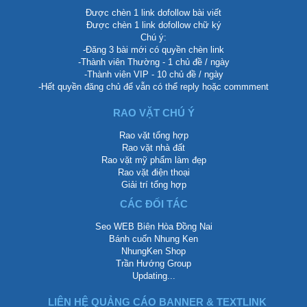
Được chèn 1 link dofollow bài viết
Được chèn 1 link dofollow chữ ký
Chú ý:
-Đăng 3 bài mới có quyền chèn link
-Thành viên Thường - 1 chủ đề / ngày
-Thành viên VIP - 10 chủ đề / ngày
-Hết quyền đăng chủ để vẫn có thể reply hoặc commment
RAO VẶT CHÚ Ý
Rao vặt tổng hợp
Rao vặt nhà đất
Rao vặt mỹ phẩm làm đẹp
Rao vặt điện thoại
Giải trí tổng hợp
CÁC ĐỐI TÁC
Seo WEB Biên Hòa Đồng Nai
Bánh cuốn Nhung Ken
NhungKen Shop
Trần Hướng Group
Updating...
LIÊN HỆ QUẢNG CÁO BANNER & TEXTLINK