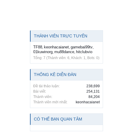
THÀNH VIÊN TRỰC TUYẾN
TF88
keonhacaianet
gamebai99tv
,
,
,
01kuwinorg
mu88dance
hitclubvio
,
,
Tổng: 7 (Thành viên: 6, Khách: 1, Bots: 0)
THỐNG KÊ DIỄN ĐÀN
Đề tài thảo luận:
238,699
Bài viết:
254,131
Thành viên:
84,204
Thành viên mới nhất:
keonhacaianet
CÓ THỂ BẠN QUAN TÂM