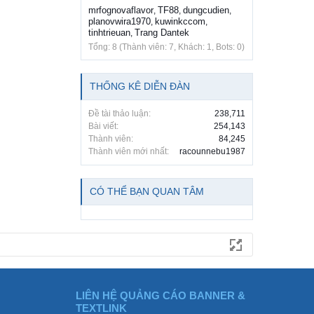
mrfognovaflavor
TF88
dungcudien
,
,
,
planovwira1970
kuwinkccom
,
,
tinhtrieuan
Trang Dantek
,
Tổng: 8 (Thành viên: 7, Khách: 1, Bots: 0)
THỐNG KÊ DIỄN ĐÀN
Đề tài thảo luận:
238,711
Bài viết:
254,143
Thành viên:
84,245
Thành viên mới nhất:
racounnebu1987
CÓ THỂ BẠN QUAN TÂM
LIÊN HỆ QUẢNG CÁO BANNER &
TEXTLINK