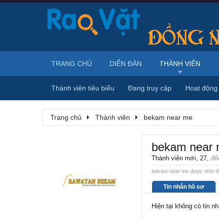
TRANG CHỦ
DIỄN ĐÀN
THÀNH VIÊN
Thành viên tiêu biểu
Đang truy cập
Hoạt động
Trang chủ
Thành viên
bekam near me
bekam near
Thành viên mới
, 27,
đế
bekam near me được nhìn th
Tin nhắn hồ sơ
Hiện tại không có tin 