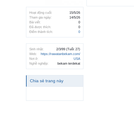
Hoạt động cuối:
15/5/26
Tham gia ngày:
14/5/26
Bài viết:
0
Đã được thích:
0
Điểm thành tích:
0
Sinh nhật:
2/3/99
(Tuổi: 27)
Web:
https://rawatanbekam.com/
Nơi ở:
USA
Nghề nghiệp:
bekam terdekat
Chia sẻ trang này