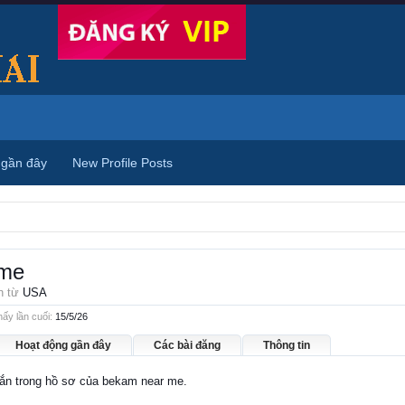
 gần đây
New Profile Posts
 me
n từ
USA
ấy lần cuối:
15/5/26
Hoạt động gần đây
Các bài đăng
Thông tin
nhắn trong hồ sơ của bekam near me.