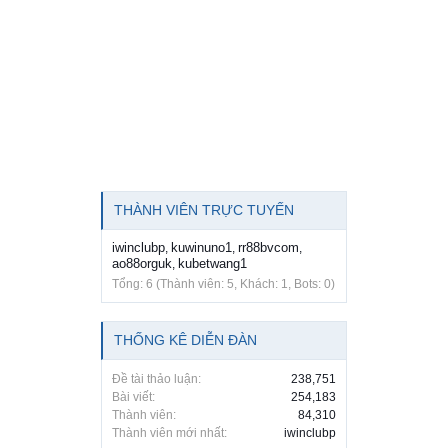
THÀNH VIÊN TRỰC TUYẾN
iwinclubp
kuwinuno1
rr88bvcom
,
,
,
ao88orguk
kubetwang1
,
Tổng: 6 (Thành viên: 5, Khách: 1, Bots: 0)
THỐNG KÊ DIỄN ĐÀN
Đề tài thảo luận:
238,751
Bài viết:
254,183
Thành viên:
84,310
Thành viên mới nhất:
iwinclubp