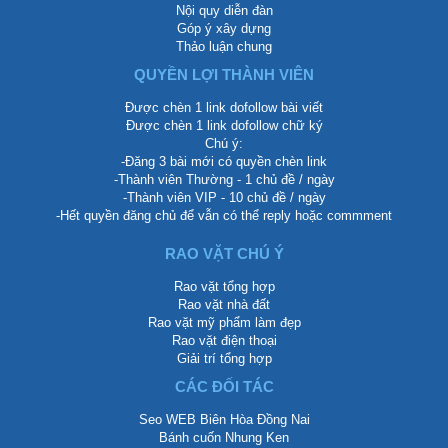
Nội quy diễn đàn
Góp ý xây dựng
Thảo luận chung
QUYỀN LỢI THÀNH VIÊN
Được chèn 1 link dofollow bài viết
Được chèn 1 link dofollow chữ ký
Chú ý:
-Đăng 3 bài mới có quyền chèn link
-Thành viên Thường - 1 chủ đề / ngày
-Thành viên VIP - 10 chủ đề / ngày
-Hết quyền đăng chủ để vẫn có thể reply hoặc commment
RAO VẶT CHÚ Ý
Rao vặt tổng hợp
Rao vặt nhà đất
Rao vặt mỹ phẩm làm đẹp
Rao vặt điện thoại
Giải trí tổng hợp
CÁC ĐỐI TÁC
Seo WEB Biên Hòa Đồng Nai
Bánh cuốn Nhung Ken