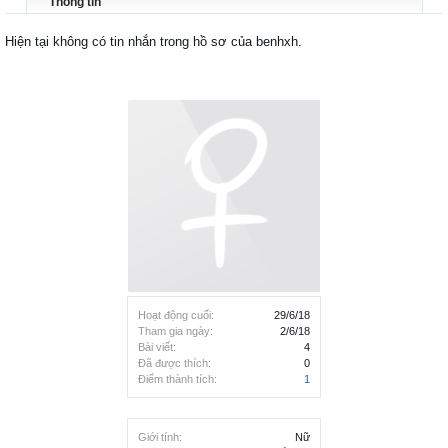
Thông tin
Hiện tại không có tin nhắn trong hồ sơ của benhxh.
Hoạt động cuối:
29/6/18
Tham gia ngày:
2/6/18
Bài viết:
4
Đã được thích:
0
Điểm thành tích:
1
Giới tính:
Nữ