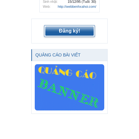
Sinh nhật:
15/12/95
(Tuổi: 30)
Web:
http://webbenhxahoi.com/
Đăng ký!
QUẢNG CÁO BÀI VIẾT