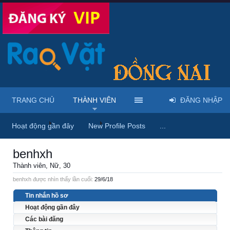
TRANG CHỦ
THÀNH VIÊN
ĐĂNG NHẬP
Trang chủ
Thành viên
benhxh
Hoạt động gần đây
New Profile Posts
...
benhxh
Thành viên
, Nữ, 30
benhxh được nhìn thấy lần cuối:
29/6/18
Tin nhắn hồ sơ
Hoạt động gần đây
Các bài đăng