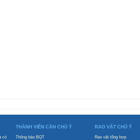
THÀNH VIÊN CẦN CHÚ Ý
RAO VẶT CHÚ Ý
n
có
Thông báo BQT
Rao vặt tổng hợp