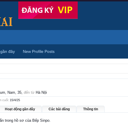
 gần đây
New Profile Posts
rum
, Nam, 35,
đến từ
Hà Nội
n cuối:
15/4/25
Hoạt động gần đây
Các bài đăng
Thông tin
hắn trong hồ sơ của Bếp Sinpo.