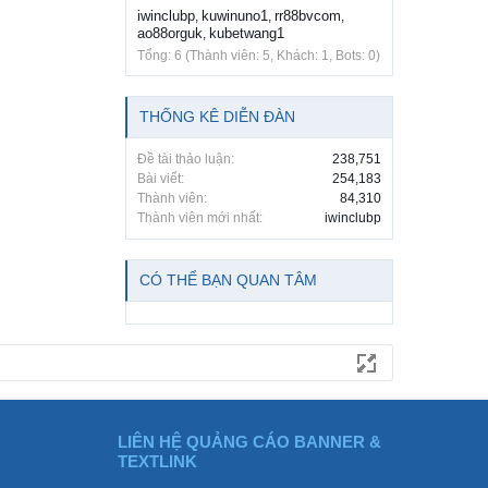
iwinclubp
kuwinuno1
rr88bvcom
,
,
,
ao88orguk
kubetwang1
,
Tổng: 6 (Thành viên: 5, Khách: 1, Bots: 0)
THỐNG KÊ DIỄN ĐÀN
Đề tài thảo luận:
238,751
Bài viết:
254,183
Thành viên:
84,310
Thành viên mới nhất:
iwinclubp
CÓ THỂ BẠN QUAN TÂM
LIÊN HỆ QUẢNG CÁO BANNER &
TEXTLINK