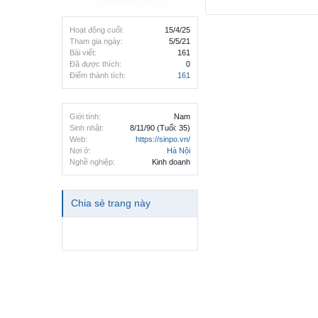
Hoạt động cuối:
15/4/25
Tham gia ngày:
5/5/21
Bài viết:
161
Đã được thích:
0
Điểm thành tích:
161
Giới tính:
Nam
Sinh nhật:
8/11/90
(Tuổi: 35)
Web:
https://sinpo.vn/
Nơi ở:
Hà Nội
Nghề nghiệp:
Kinh doanh
Chia sẻ trang này