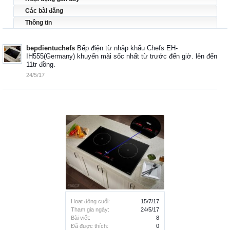
Các bài đăng
Thông tin
bepdientuchefs
Bếp điện từ nhập khẩu Chefs EH-
IH555(Germany) khuyến mãi sốc nhất từ trước đến giờ. lên đến
11tr đồng.
24/5/17
Hoạt động cuối:
15/7/17
Tham gia ngày:
24/5/17
Bài viết:
8
Đã được thích:
0