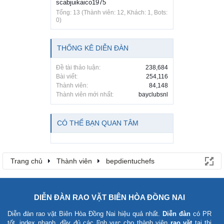
scabjuikaico1975
Tổng: 13 (Thành viên: 12, Khách: 1, Bots:
0)
THỐNG KÊ DIỄN ĐÀN
Đề tài thảo luận:
238,684
Bài viết:
254,116
Thành viên:
84,148
Thành viên mới nhất:
bayclubsnl
CÓ THỂ BẠN QUAN TÂM
Trang chủ
Thành viên
bepdientuchefs
DIỄN ĐÀN RAO VẶT BIÊN HÒA ĐỒNG NAI
Diễn đàn rao vặt Biên Hòa Đồng Nai
hiệu quả nhất.
Diễn đàn
có PR
tốt, index nhanh, đầy đủ các lĩnh vực cho thành viên
rao vặt
tại thị