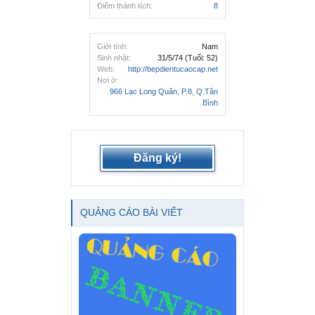
Điểm thành tích:
8
Giới tính:
Nam
Sinh nhật:
31/5/74
(Tuổi: 52)
Web:
http://bepdientucaocap.net
Nơi ở:
966 Lạc Long Quân, P.8, Q.Tân
Bình
Đăng ký!
QUẢNG CÁO BÀI VIẾT