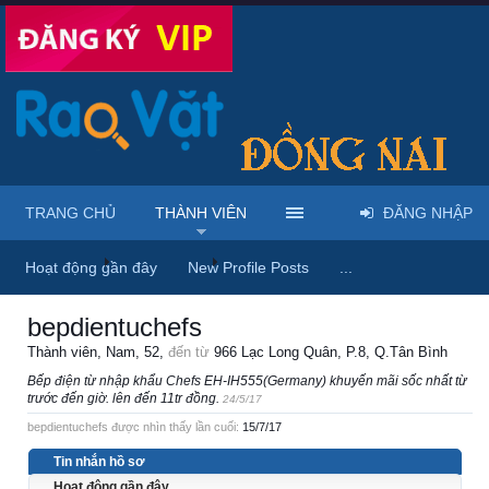
TRANG CHỦ
THÀNH VIÊN
ĐĂNG NHẬP
Trang chủ
Thành viên
bepdientuchefs
Hoạt động gần đây
New Profile Posts
...
bepdientuchefs
Thành viên
, Nam, 52,
đến từ
966 Lạc Long Quân, P.8, Q.Tân Bình
Bếp điện từ nhập khẩu Chefs EH-IH555(Germany) khuyến mãi sốc nhất từ
trước đến giờ. lên đến 11tr đồng.
24/5/17
bepdientuchefs được nhìn thấy lần cuối:
15/7/17
Tin nhắn hồ sơ
Hoạt động gần đây