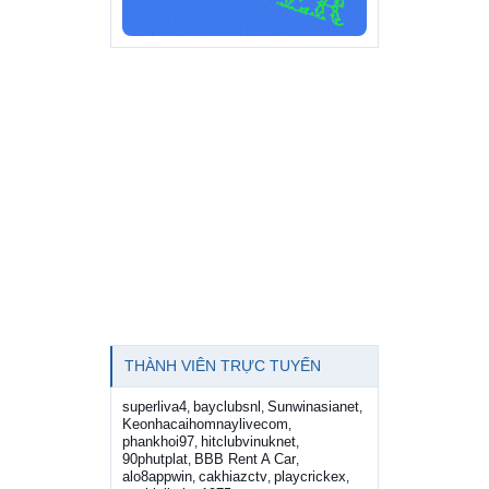
THÀNH VIÊN TRỰC TUYẾN
superliva4
bayclubsnl
Sunwinasianet
,
,
,
Keonhacaihomnaylivecom
,
phankhoi97
hitclubvinuknet
,
,
90phutplat
BBB Rent A Car
,
,
alo8appwin
cakhiazctv
playcrickex
,
,
,