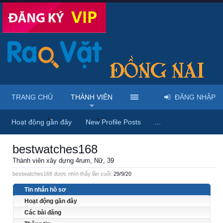
TRANG CHỦ
THÀNH VIÊN
ĐĂNG NHẬP
Trang chủ
Thành viên
bestwatches168
Hoạt động gần đây
New Profile Posts
...
bestwatches168
Thành viên xây dựng 4rum
, Nữ, 39
bestwatches168 được nhìn thấy lần cuối:
29/9/20
Tin nhắn hồ sơ
Hoạt động gần đây
Các bài đăng