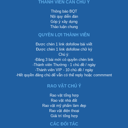
THÀNH VIÊN CẦN CHÚ Ý
Thông báo BQT
Nội quy diễn đàn
Góp ý xây dựng
Thảo luận chung
QUYỀN LỢI THÀNH VIÊN
Được chèn 1 link dofollow bài viết
Được chèn 1 link dofollow chữ ký
Chú ý:
-Đăng 3 bài mới có quyền chèn link
-Thành viên Thường - 1 chủ đề / ngày
-Thành viên VIP - 10 chủ đề / ngày
-Hết quyền đăng chủ để vẫn có thể reply hoặc commment
RAO VẶT CHÚ Ý
Rao vặt tổng hợp
Rao vặt nhà đất
Rao vặt mỹ phẩm làm đẹp
Rao vặt điện thoại
Giải trí tổng hợp
CÁC ĐỐI TÁC