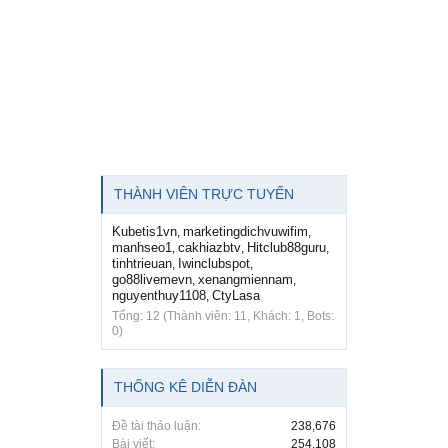
THÀNH VIÊN TRỰC TUYẾN
Kubetis1vn
marketingdichvuwifim
,
,
manhseo1
cakhiazbtv
Hitclub88guru
,
,
,
tinhtrieuan
Iwinclubspot
,
,
go88livemevn
xenangmiennam
,
,
nguyenthuy1108
CtyLasa
,
Tổng: 12 (Thành viên: 11, Khách: 1, Bots:
0)
THỐNG KÊ DIỄN ĐÀN
Đề tài thảo luận:
238,676
Bài viết:
254,108