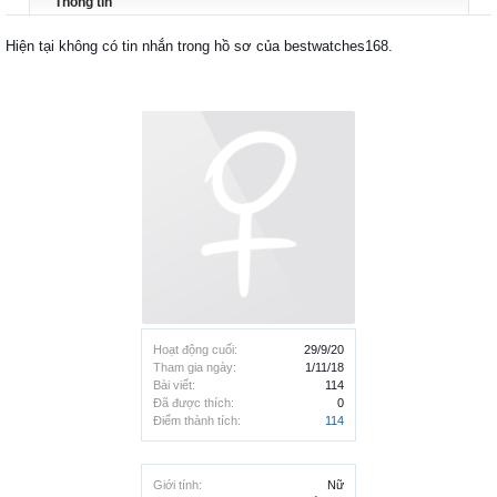
Thông tin
Hiện tại không có tin nhắn trong hồ sơ của bestwatches168.
Hoạt động cuối:
29/9/20
Tham gia ngày:
1/11/18
Bài viết:
114
Đã được thích:
0
Điểm thành tích:
114
Giới tính:
Nữ