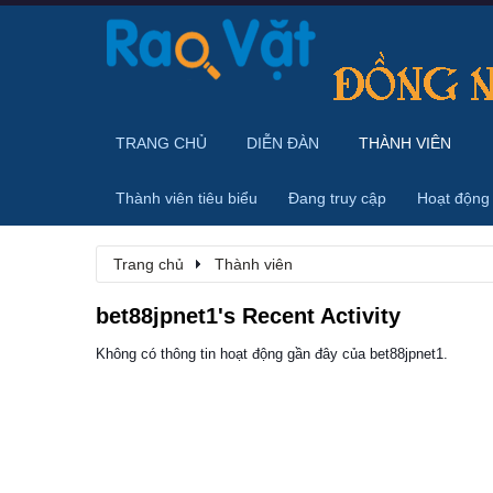
TRANG CHỦ
DIỄN ĐÀN
THÀNH VIÊN
Thành viên tiêu biểu
Đang truy cập
Hoạt động
Trang chủ
Thành viên
bet88jpnet1's Recent Activity
Không có thông tin hoạt động gần đây của bet88jpnet1.