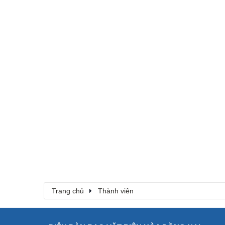
Trang chủ
Thành viên