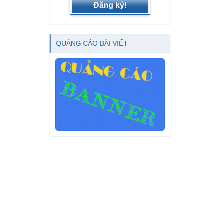
Đăng ký!
QUẢNG CÁO BÀI VIẾT