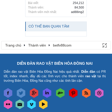
Bài viết:
254,212
Thành viên:
84,500
Thành viên mới nhất:
ad88ing2
CÓ THỂ BẠN QUAN TÂM
Trang chủ
Thành viên
betfv88com
DIỄN ĐÀN RAO VẶT BIÊN HÒA ĐỒNG NAI
Diễn đàn rao vặt Biên Hòa Đồng Nai
hiệu quả nhất.
Diễn đàn
có PR
tốt, index nhanh, đầy đủ các lĩnh vực cho thành viên
rao vặt
tại thị
trường Biên Hòa, Đồng Nai cũng như các tỉnh lân cận.