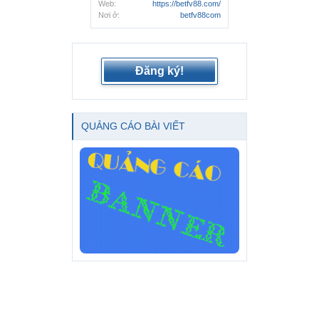
Web:
https://betfv88.com/
Nơi ở:
betfv88com
Đăng ký!
QUẢNG CÁO BÀI VIẾT