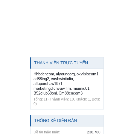
THÀNH VIÊN TRỰC TUYẾN
Hhbdcncom
alyoungorg
okvipiocom1
,
,
,
ad88ing2
cashwinitalia
,
,
aflupershaw1971
,
marketingdichvuwifim
miumiu01
,
,
B52club68onl
Cm88cncom3
,
Tổng: 11 (Thành viên: 10, Khách: 1, Bots:
0)
THỐNG KÊ DIỄN ĐÀN
Đề tài thảo luận:
238,780