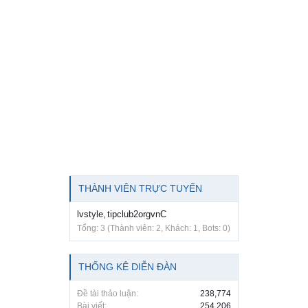
THÀNH VIÊN TRỰC TUYẾN
lvstyle
tipclub2orgvnC
,
Tổng: 3 (Thành viên: 2, Khách: 1, Bots: 0)
THỐNG KÊ DIỄN ĐÀN
Đề tài thảo luận:
238,774
Bài viết:
254,206