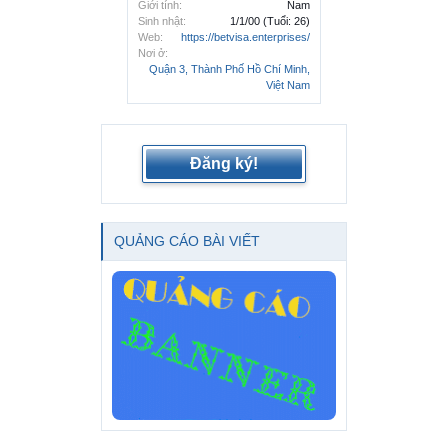
Giới tính:
Nam
Sinh nhật:
1/1/00
(Tuổi: 26)
Web:
https://betvisa.enterprises/
Nơi ở:
Quận 3, Thành Phố Hồ Chí Minh,
Việt Nam
Đăng ký!
QUẢNG CÁO BÀI VIẾT