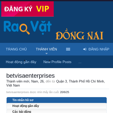
TRANG CHỦ
THÀNH VIÊN
ĐĂNG NHẬP
Trang chủ
Thành viên
betvisaenterprises
Hoạt động gần đây
New Profile Posts
...
betvisaenterprises
Thành viên mới
, Nam, 26,
đến từ
Quận 3, Thành Phố Hồ Chí Minh,
Việt Nam
betvisaenterprises được nhìn thấy lần cuối:
20/6/25
Tin nhắn hồ sơ
Hoạt động gần đây
Các bài đăng