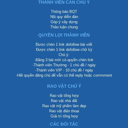
THÀNH VIÊN CẦN CHÚ Ý
Thông báo BQT
Nội quy diễn đàn
Góp ý xây dựng
Thảo luận chung
QUYỀN LỢI THÀNH VIÊN
Được chèn 1 link dofollow bài viết
Được chèn 1 link dofollow chữ ký
Chú ý:
-Đăng 3 bài mới có quyền chèn link
-Thành viên Thường - 1 chủ đề / ngày
-Thành viên VIP - 10 chủ đề / ngày
-Hết quyền đăng chủ để vẫn có thể reply hoặc commment
RAO VẶT CHÚ Ý
Rao vặt tổng hợp
Rao vặt nhà đất
Rao vặt mỹ phẩm làm đẹp
Rao vặt điện thoại
Giải trí tổng hợp
CÁC ĐỐI TÁC