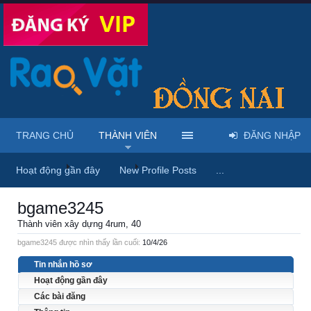
TRANG CHỦ
THÀNH VIÊN
ĐĂNG NHẬP
Trang chủ
Thành viên
bgame3245
Hoạt động gần đây
New Profile Posts
...
bgame3245
Thành viên xây dựng 4rum
, 40
bgame3245 được nhìn thấy lần cuối:
10/4/26
Tin nhắn hồ sơ
Hoạt động gần đây
Các bài đăng