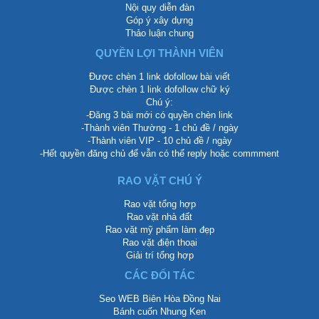
Nội quy diễn đàn
Góp ý xây dựng
Thảo luận chung
QUYỀN LỢI THÀNH VIÊN
Được chèn 1 link dofollow bài viết
Được chèn 1 link dofollow chữ ký
Chú ý:
-Đăng 3 bài mới có quyền chèn link
-Thành viên Thường - 1 chủ đề / ngày
-Thành viên VIP - 10 chủ đề / ngày
-Hết quyền đăng chủ để vẫn có thể reply hoặc commment
RAO VẶT CHÚ Ý
Rao vặt tổng hợp
Rao vặt nhà đất
Rao vặt mỹ phẩm làm đẹp
Rao vặt điện thoại
Giải trí tổng hợp
CÁC ĐỐI TÁC
Seo WEB Biên Hòa Đồng Nai
Bánh cuốn Nhung Ken