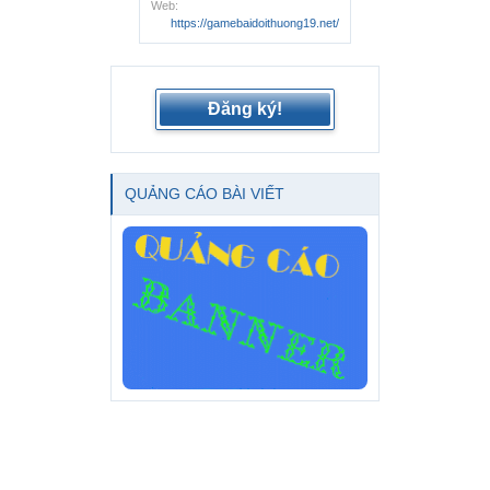
Web:
https://gamebaidoithuong19.net/
Đăng ký!
QUẢNG CÁO BÀI VIẾT