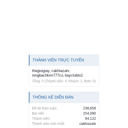
THÀNH VIÊN TRỰC TUYẾN
thegioigiay
cakhiazatv
,
,
rongbachkim777co
bayclubto1
,
Tổng: 5 (Thành viên: 4, Khách: 1, Bots: 0)
THỐNG KÊ DIỄN ĐÀN
Đề tài thảo luận:
238,658
Bài viết:
254,090
Thành viên:
84,122
Thành viên mới nhất:
cakhiazatv