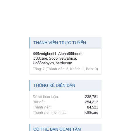
THÀNH VIÊN TRỰC TUYẾN
888vndgbnet1
Alpha88thcom
,
,
lc88care
Socolivetvafrica
,
,
Ug88babyvn
betdecom
,
Tổng: 7 (Thành viên: 6, Khách: 1, Bots: 0)
THỐNG KÊ DIỄN ĐÀN
Đề tài thảo luận:
238,781
Bài viết:
254,213
Thành viên:
84,521
Thành viên mới nhất:
lc88care
CÓ THỂ BẠN QUAN TÂM