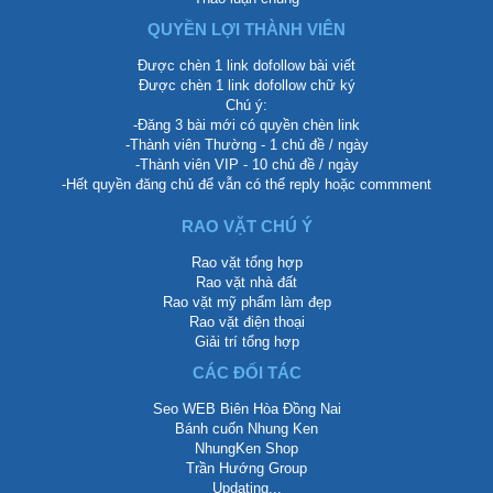
QUYỀN LỢI THÀNH VIÊN
Được chèn 1 link dofollow bài viết
Được chèn 1 link dofollow chữ ký
Chú ý:
-Đăng 3 bài mới có quyền chèn link
-Thành viên Thường - 1 chủ đề / ngày
-Thành viên VIP - 10 chủ đề / ngày
-Hết quyền đăng chủ để vẫn có thể reply hoặc commment
RAO VẶT CHÚ Ý
Rao vặt tổng hợp
Rao vặt nhà đất
Rao vặt mỹ phẩm làm đẹp
Rao vặt điện thoại
Giải trí tổng hợp
CÁC ĐỐI TÁC
Seo WEB Biên Hòa Đồng Nai
Bánh cuốn Nhung Ken
NhungKen Shop
Trần Hướng Group
Updating...