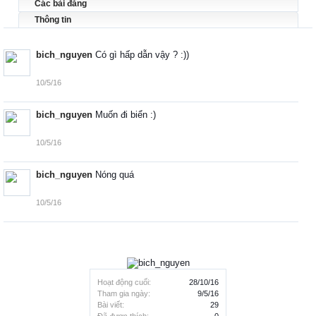
Các bài đăng
Thông tin
bich_nguyen
Có gì hấp dẫn vậy ? :))
10/5/16
bich_nguyen
Muốn đi biển :)
10/5/16
bich_nguyen
Nóng quá
10/5/16
Hoạt động cuối:
28/10/16
Tham gia ngày:
9/5/16
Bài viết:
29