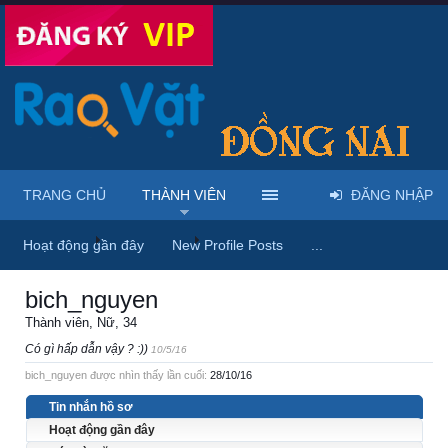
TRANG CHỦ
THÀNH VIÊN
ĐĂNG NHẬP
Trang chủ
Thành viên
bich_nguyen
Hoạt động gần đây
New Profile Posts
...
bich_nguyen
Thành viên
, Nữ, 34
Có gì hấp dẫn vậy ? :))
10/5/16
bich_nguyen được nhìn thấy lần cuối:
28/10/16
Tin nhắn hồ sơ
Hoạt động gần đây