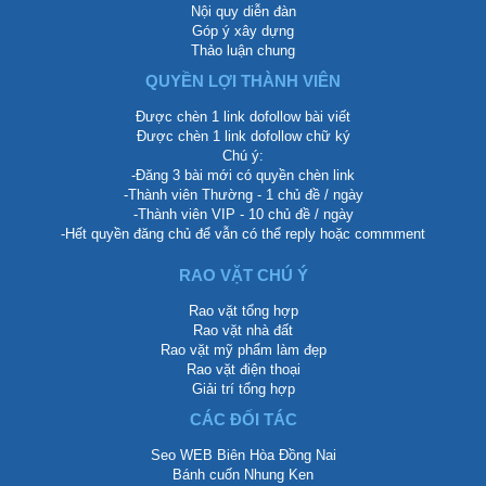
Nội quy diễn đàn
Góp ý xây dựng
Thảo luận chung
QUYỀN LỢI THÀNH VIÊN
Được chèn 1 link dofollow bài viết
Được chèn 1 link dofollow chữ ký
Chú ý:
-Đăng 3 bài mới có quyền chèn link
-Thành viên Thường - 1 chủ đề / ngày
-Thành viên VIP - 10 chủ đề / ngày
-Hết quyền đăng chủ để vẫn có thể reply hoặc commment
RAO VẶT CHÚ Ý
Rao vặt tổng hợp
Rao vặt nhà đất
Rao vặt mỹ phẩm làm đẹp
Rao vặt điện thoại
Giải trí tổng hợp
CÁC ĐỐI TÁC
Seo WEB Biên Hòa Đồng Nai
Bánh cuốn Nhung Ken