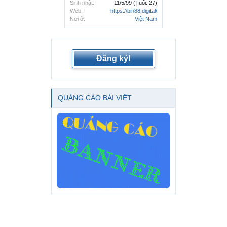
Sinh nhật:
11/5/99
(Tuổi: 27)
Web:
https://bin88.digital/
Nơi ở:
Việt Nam
Đăng ký!
QUẢNG CÁO BÀI VIẾT