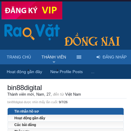
TRANG CHỦ
THÀNH VIÊN
ĐĂNG NHẬP
Trang chủ
Thành viên
bin88digital
Hoạt động gần đây
New Profile Posts
...
bin88digital
Thành viên mới
, Nam, 27,
đến từ
Việt Nam
bin88digital được nhìn thấy lần cuối:
9/7/26
Tin nhắn hồ sơ
Hoạt động gần đây
Các bài đăng