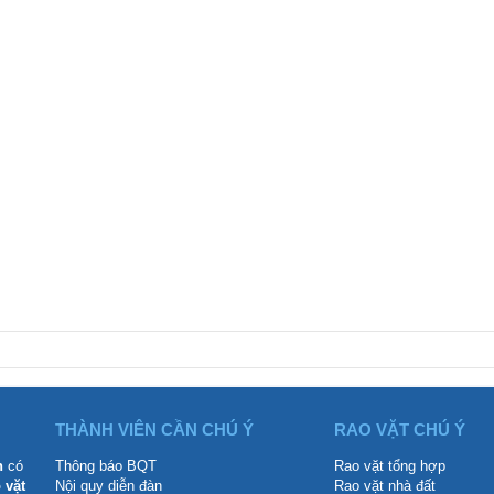
THÀNH VIÊN CẦN CHÚ Ý
RAO VẶT CHÚ Ý
n
có
Thông báo BQT
Rao vặt tổng hợp
 vặt
Nội quy diễn đàn
Rao vặt nhà đất