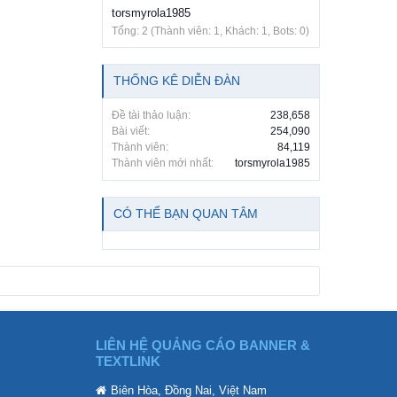
torsmyrola1985
Tổng: 2 (Thành viên: 1, Khách: 1, Bots: 0)
THỐNG KÊ DIỄN ĐÀN
Đề tài thảo luận:
238,658
Bài viết:
254,090
Thành viên:
84,119
Thành viên mới nhất:
torsmyrola1985
CÓ THỂ BẠN QUAN TÂM
LIÊN HỆ QUẢNG CÁO BANNER &
TEXTLINK
Biên Hòa, Đồng Nai, Việt Nam