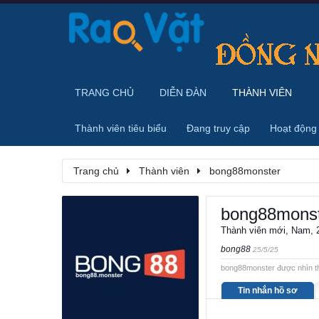
TRANG CHỦ
DIỄN ĐÀN
THÀNH VIÊN
Thành viên tiêu biểu
Đang truy cập
Hoạt động
Trang chủ
Thành viên
bong88monster
bong88mons
Thành viên mới
, Nam, 
bong88
25/5/25
bong88monster được nhìn th
Tin nhắn hồ sơ