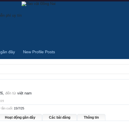
 gần đây
New Profile Posts
26,
đến từ
việt nam
/25
lần cuối:
15/7/25
Hoạt động gần đây
Các bài đăng
Thông tin