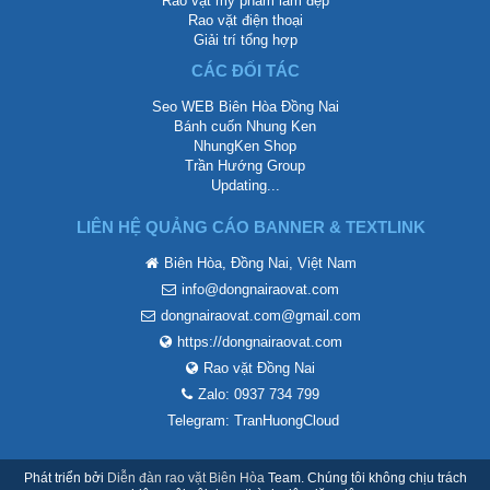
Rao vặt mỹ phẩm làm đẹp
Rao vặt điện thoại
Giải trí tổng hợp
CÁC ĐỐI TÁC
Seo WEB Biên Hòa Đồng Nai
Bánh cuốn Nhung Ken
NhungKen Shop
Trần Hướng Group
Updating...
LIÊN HỆ QUẢNG CÁO BANNER & TEXTLINK
Biên Hòa, Đồng Nai, Việt Nam
info@dongnairaovat.com
dongnairaovat.com@gmail.com
https://dongnairaovat.com
Rao vặt Đồng Nai
Zalo: 0937 734 799
Telegram: TranHuongCloud
Phát triển bởi
Diễn đàn rao vặt Biên Hòa
Team. Chúng tôi không chịu trách