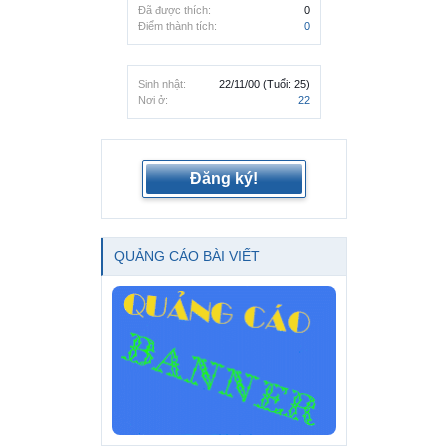
Đã được thích:
0
Điểm thành tích:
0
Sinh nhật:
22/11/00
(Tuổi: 25)
Nơi ở:
22
Đăng ký!
QUẢNG CÁO BÀI VIẾT